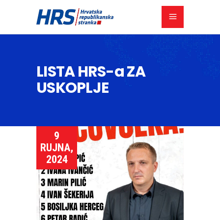
LISTA HRS-a ZA
USKOPLJE
9
RUJNA,
2024