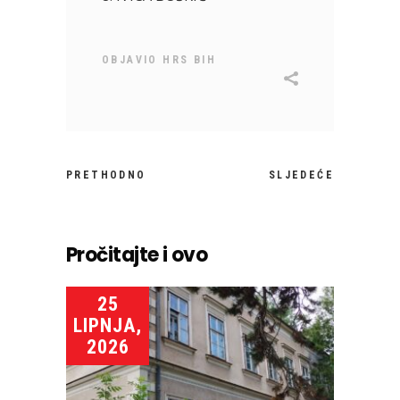
OBJAVIO
HRS BIH
PRETHODNO
SLJEDEĆE
Pročitajte i ovo
25
LIPNJA,
2026