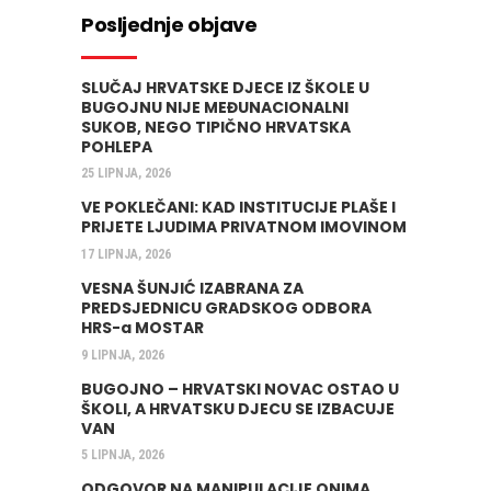
Posljednje objave
SLUČAJ HRVATSKE DJECE IZ ŠKOLE U
BUGOJNU NIJE MEĐUNACIONALNI
SUKOB, NEGO TIPIČNO HRVATSKA
POHLEPA
25 LIPNJA, 2026
VE POKLEČANI: KAD INSTITUCIJE PLAŠE I
PRIJETE LJUDIMA PRIVATNOM IMOVINOM
17 LIPNJA, 2026
VESNA ŠUNJIĆ IZABRANA ZA
PREDSJEDNICU GRADSKOG ODBORA
HRS-a MOSTAR
9 LIPNJA, 2026
BUGOJNO – HRVATSKI NOVAC OSTAO U
ŠKOLI, A HRVATSKU DJECU SE IZBACUJE
VAN
5 LIPNJA, 2026
ODGOVOR NA MANIPULACIJE ONIMA