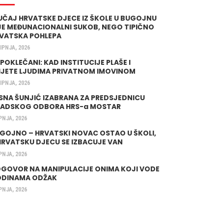
UČAJ HRVATSKE DJECE IZ ŠKOLE U BUGOJNU
JE MEĐUNACIONALNI SUKOB, NEGO TIPIČNO
VATSKA POHLEPA
LIPNJA, 2026
 POKLEČANI: KAD INSTITUCIJE PLAŠE I
IJETE LJUDIMA PRIVATNOM IMOVINOM
LIPNJA, 2026
SNA ŠUNJIĆ IZABRANA ZA PREDSJEDNICU
ADSKOG ODBORA HRS-a MOSTAR
IPNJA, 2026
GOJNO – HRVATSKI NOVAC OSTAO U ŠKOLI,
HRVATSKU DJECU SE IZBACUJE VAN
IPNJA, 2026
GOVOR NA MANIPULACIJE ONIMA KOJI VODE
DINAMA ODŽAK
IPNJA, 2026