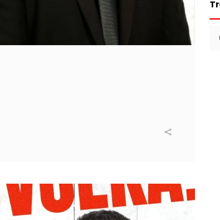
Tr
Se
for