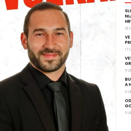
SL
NI
HR
25 
VE
PR
17 
VE
GR
9 L
BU
A 
5 L
OD
GO
3 L