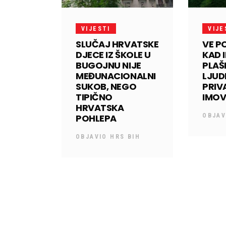
VIJESTI
VIJE
SLUČAJ HRVATSKE
VE P
DJECE IZ ŠKOLE U
KAD 
BUGOJNU NIJE
PLAŠE
MEĐUNACIONALNI
LJUD
SUKOB, NEGO
PRI
TIPIČNO
IMO
HRVATSKA
POHLEPA
OBJA
OBJAVIO
HRS BIH