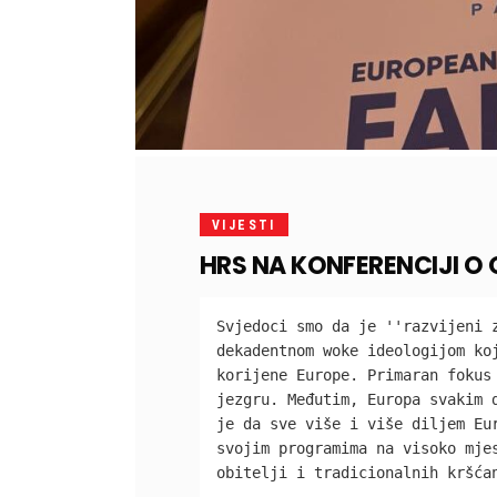
VIJESTI
HRS NA KONFERENCIJI O O
Svjedoci smo da je ''razvijeni z
dekadentnom woke ideologijom koj
korijene Europe. Primaran fokus 
jezgru. Međutim, Europa svakim d
je da sve više i više diljem Eur
svojim programima na visoko mjes