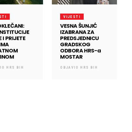
STI
VIJESTI
OKLEČANI:
VESNA ŠUNJIĆ
INSTITUCIJE
IZABRANA ZA
 I PRIJETE
PREDSJEDNICU
IMA
GRADSKOG
VATNOM
ODBORA HRS-a
VINOM
MOSTAR
VIO
HRS BIH
OBJAVIO
HRS BIH