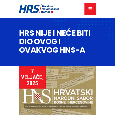
HRS NIJE I NEĆE BITI
DIO OVOG I
OVAKVOG HNS-A
7
VELJAČE,
2025