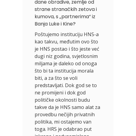
dane obradive, zemlje od
strane stranačkih zetova i
kumova, s „partnerima“ iz
Banja Luke i Kine?
Poštujemo instituciju HNS-a
kao takvu, međutim ovo što
je HNS postao i što jeste već
dugi niz godina, svjetlosnim
miljama je daleko od onoga
što bi ta institucija morala
biti, a za što se voli
predstavljati. Dok god se to
ne promijeni i dok god
političke okolnosti budu
takve da je HNS samo alat za
provedbu nečijih privatnih
politika, mi ostajemo van
toga. HRS je odabrao put