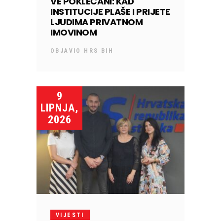
VE POKLEČANI: KAD
INSTITUCIJE PLAŠE I PRIJETE
LJUDIMA PRIVATNOM
IMOVINOM
OBJAVIO
HRS BIH
9
LIPNJA,
2026
VIJESTI