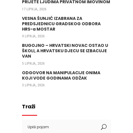
PRIJETE LJUDIMA PRIVATNOM IMOVINOM
17 LIPNJA, 2026
VESNA ŠUNJIĆ IZABRANA ZA
PREDSJEDNICU GRADSKOG ODBORA
HRS-a MOSTAR
9 LIPNJA, 2026
BUGOJNO – HRVATSKI NOVAC OSTAO U
ŠKOLI, A HRVATSKU DJECU SE IZBACUJE
VAN
5 LIPNJA, 2026
ODGOVOR NA MANIPULACIJE ONIMA
KOJI VODE GODINAMA ODŽAK
3 LIPNJA, 2026
Traži
Search
for: