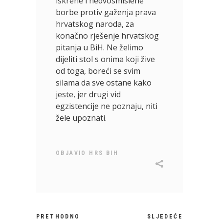
iskrene i nedvosmislene
borbe protiv gaženja prava
hrvatskog naroda, za
konačno rješenje hrvatskog
pitanja u BiH. Ne želimo
dijeliti stol s onima koji žive
od toga, boreći se svim
silama da sve ostane kako
jeste, jer drugi vid
egzistencije ne poznaju, niti
žele upoznati.
OBJAVIO
HRS BIH
PRETHODNO
SLJEDEĆE