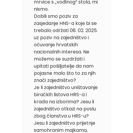
mrvice s „vođinog“ stola, mi
nismo.
Dobili smo poziv za
zasjedanje HNS-a koje bi se
trebalo održati 08. 02. 2025.
uz poziv na zajedništvo i
očuvanje hrvatskih
nacionalnih interesa. Ne
možemo se suzdržati i
upitati pošiljatelje da nam
pojasne malo što to za njih
znači zajedništvo?
Je li zajedništvo uništavanje
biračkih listova HRS-a i
krađa na izborima? Jesu li
zajedništvo otkazi na poslu
zbog članstva u HRS-u?
Jesu li zajedništvo prijetnje
samohranim majkama,