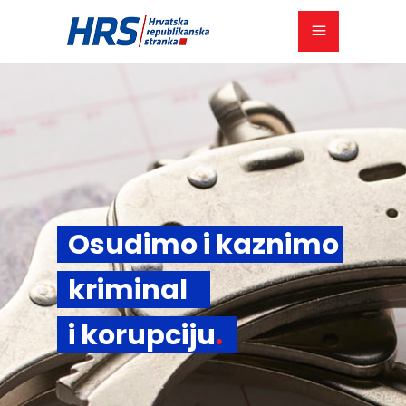
Osudimo i kaznimo
kriminal
i korupciju
.