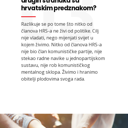
03
drugih stranaka sa
hrvatskim predznakom?
Razlikuje se po tome što nitko od
članova HRS-a ne živi od politike. Cilj
nije vladati, nego mijenjati svijet u
kojem živimo. Nitko od članova HRS-a
nije bio član komunističke partije, nije
stekao radne navike u jednopartijskom
sustavu, nije rob komunističkog
mentalnog sklopa. Živimo i hranimo
obitelji plodovima svoga rada.