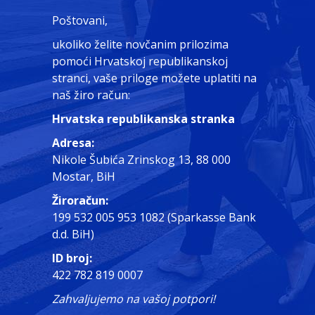
Poštovani,
ukoliko želite novčanim prilozima
pomoći Hrvatskoj republikanskoj
stranci, vaše priloge možete uplatiti na
naš žiro račun:
Hrvatska republikanska stranka
Adresa:
Nikole Šubića Zrinskog 13, 88 000
Mostar, BiH
Žiroračun:
199 532 005 953 1082 (Sparkasse Bank
d.d. BiH)
ID broj:
422 782 819 0007
Zahvaljujemo na vašoj potpori!