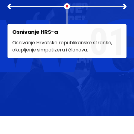
we
01
Osnivanje HRS-a
O
Osnivanje Hrvatske republikanske stranke,
P
okupljenje simpatizera i članova.
k