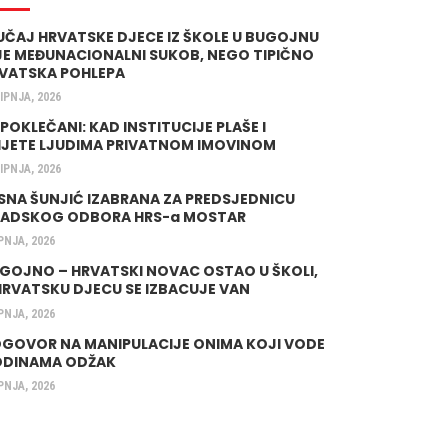
UČAJ HRVATSKE DJECE IZ ŠKOLE U BUGOJNU
JE MEĐUNACIONALNI SUKOB, NEGO TIPIČNO
VATSKA POHLEPA
LIPNJA, 2026
 POKLEČANI: KAD INSTITUCIJE PLAŠE I
IJETE LJUDIMA PRIVATNOM IMOVINOM
LIPNJA, 2026
SNA ŠUNJIĆ IZABRANA ZA PREDSJEDNICU
ADSKOG ODBORA HRS-a MOSTAR
IPNJA, 2026
GOJNO – HRVATSKI NOVAC OSTAO U ŠKOLI,
HRVATSKU DJECU SE IZBACUJE VAN
IPNJA, 2026
GOVOR NA MANIPULACIJE ONIMA KOJI VODE
DINAMA ODŽAK
IPNJA, 2026