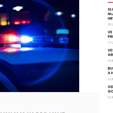
SL
NI
HR
25 
VE
PR
17 
VE
GR
9 L
BU
A 
5 L
OD
GO
3 L