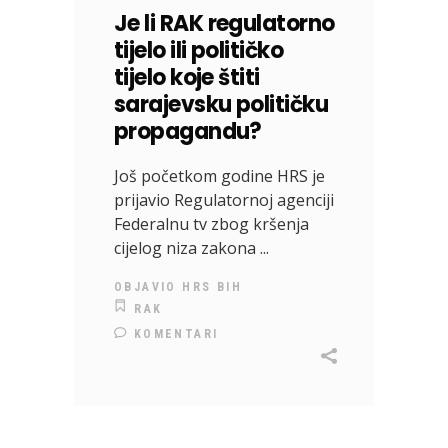
Je li RAK regulatorno
tijelo ili političko
tijelo koje štiti
sarajevsku političku
propagandu?
Još početkom godine HRS je
prijavio Regulatornoj agenciji
Federalnu tv zbog kršenja
cijelog niza zakona
OBJAVIO
HRS BIH
RAK
KOMENTARI