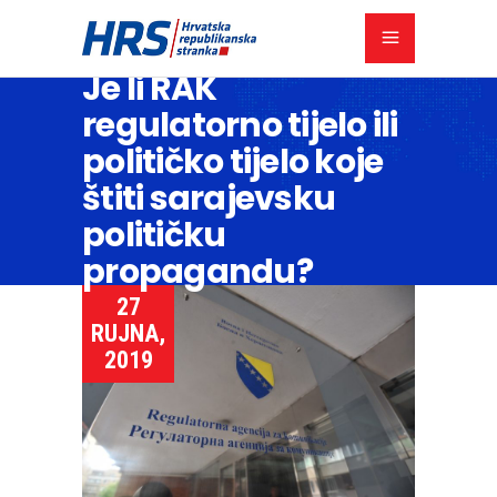
Je li RAK
regulatorno tijelo ili
političko tijelo koje
štiti sarajevsku
političku
propagandu?
27
RUJNA,
2019