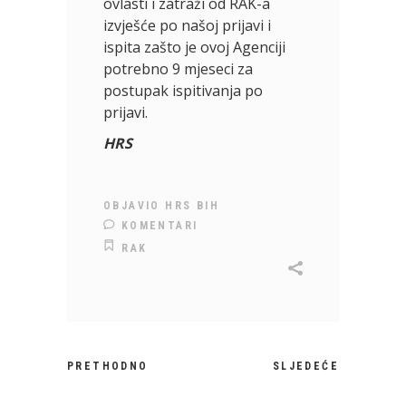
ovlasti i zatraži od RAK-a
izvješće po našoj prijavi i
ispita zašto je ovoj Agenciji
potrebno 9 mjeseci za
postupak ispitivanja po
prijavi.
HRS
OBJAVIO
HRS BIH
KOMENTARI
RAK
PRETHODNO
SLJEDEĆE