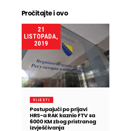
Pročitajte i ovo
21
LISTOPADA,
2019
VIJESTI
Postupajući po prijavi
HRS-a RAK kaznio FTV sa
6000 KM zbog pristranog
izvješćivanja