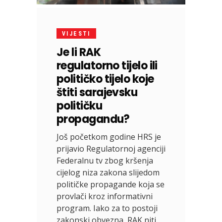
VIJESTI
Je li RAK
regulatorno tijelo ili
političko tijelo koje
štiti sarajevsku
političku
propagandu?
Još početkom godine HRS je
prijavio Regulatornoj agenciji
Federalnu tv zbog kršenja
cijelog niza zakona slijedom
političke propagande koja se
provlači kroz informativni
program. Iako za to postoji
zakonski obvezna, RAK niti