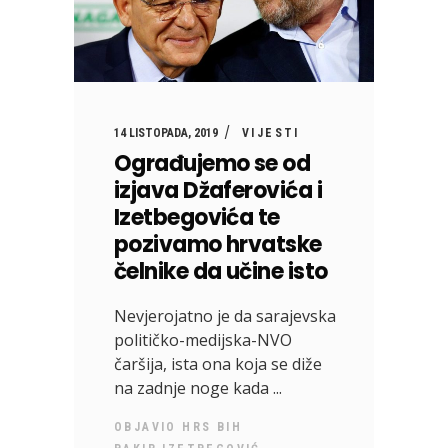
14 LISTOPADA, 2019
VIJESTI
Ograđujemo se od
izjava Džaferovića i
Izetbegovića te
pozivamo hrvatske
čelnike da učine isto
Nevjerojatno je da sarajevska
političko-medijska-NVO
čaršija, ista ona koja se diže
na zadnje noge kada
OBJAVIO
HRS BIH
,