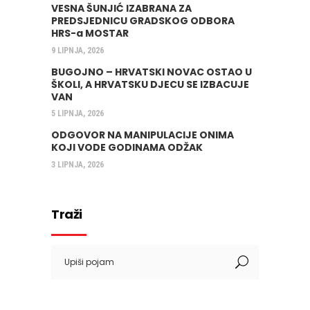
VESNA ŠUNJIĆ IZABRANA ZA
PREDSJEDNICU GRADSKOG ODBORA
HRS-a MOSTAR
9 LIPNJA, 2026
BUGOJNO – HRVATSKI NOVAC OSTAO U
ŠKOLI, A HRVATSKU DJECU SE IZBACUJE
VAN
5 LIPNJA, 2026
ODGOVOR NA MANIPULACIJE ONIMA
KOJI VODE GODINAMA ODŽAK
3 LIPNJA, 2026
Traži
Search
for: