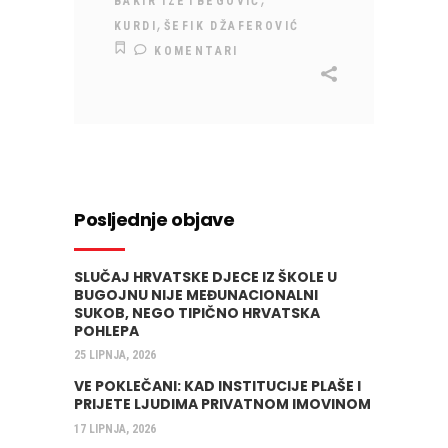
BAKIR IZETBEGOVIĆ
,
KURDI
ŠEFIK DŽAFEROVIĆ
KOMENTARI
Posljednje objave
SLUČAJ HRVATSKE DJECE IZ ŠKOLE U
BUGOJNU NIJE MEĐUNACIONALNI
SUKOB, NEGO TIPIČNO HRVATSKA
POHLEPA
25 LIPNJA, 2026
VE POKLEČANI: KAD INSTITUCIJE PLAŠE I
PRIJETE LJUDIMA PRIVATNOM IMOVINOM
17 LIPNJA, 2026