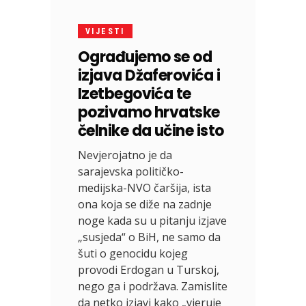
VIJESTI
Ograđujemo se od
izjava Džaferovića i
Izetbegovića te
pozivamo hrvatske
čelnike da učine isto
Nevjerojatno je da
sarajevska političko-
medijska-NVO čaršija, ista
ona koja se diže na zadnje
noge kada su u pitanju izjave
„susjeda“ o BiH, ne samo da
šuti o genocidu kojeg
provodi Erdogan u Turskoj,
nego ga i podržava. Zamislite
da netko izjavi kako „vjeruje