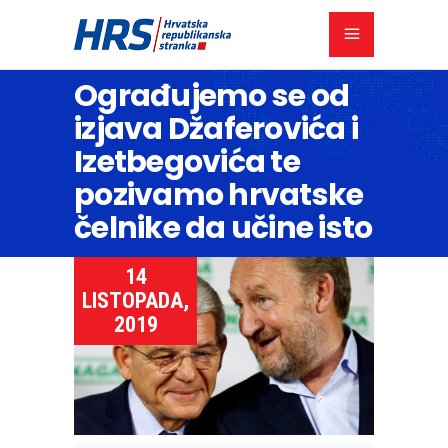
Ograđujemo se od
izjava Džaferovića i
Izetbegovića te
pozivamo hrvatske
čelnike da učine isto
14
LISTOPADA,
2019