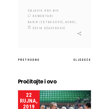
OBJAVIO
HRS BIH
KOMENTARI
,
,
BAKIR IZETBEGOVIĆ
KURDI
ŠEFIK DŽAFEROVIĆ
PRETHODNO
SLJEDEĆE
Pročitajte i ovo
22
RUJNA,
2019