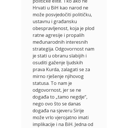
političke elite. Tko ako ne
Hrvati u BiH kao narod ne
može posvjedočiti političku,
ustavnu i građansku
obespravljenost, koja je plod
ratne agresije i propalih
međunarodnih interesnih
strategija. Odgovornost nam
je stati u obranu slabijih i
osuditi gaženje ljudskih
prava Kurda, zalagati se za
mirno rješenje njihovog
statusa. To nam je
odgovornost, jer se ne
događa to „tamo negdje“,
nego ovo što se danas
događa na sjeveru Sirije
može vrlo vjerojatno imati
implikacije i na BiH. Jedna od