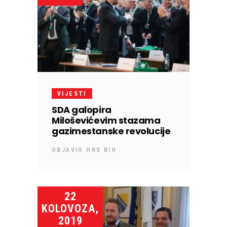
VIJESTI
SDA galopira
Miloševićevim stazama
gazimestanske revolucije
OBJAVIO
HRS BIH
22
KOLOVOZA,
2019