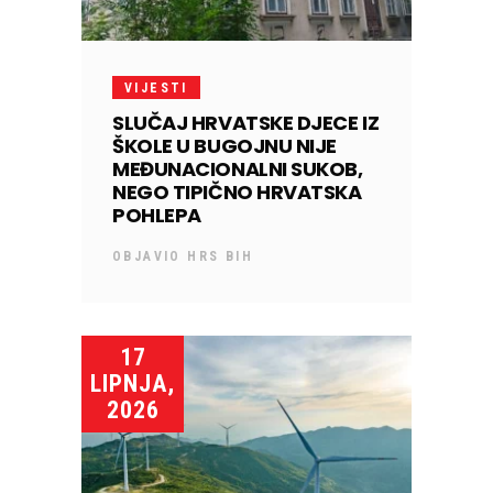
VIJESTI
SLUČAJ HRVATSKE DJECE IZ
ŠKOLE U BUGOJNU NIJE
MEĐUNACIONALNI SUKOB,
NEGO TIPIČNO HRVATSKA
POHLEPA
OBJAVIO
HRS BIH
17
LIPNJA,
2026