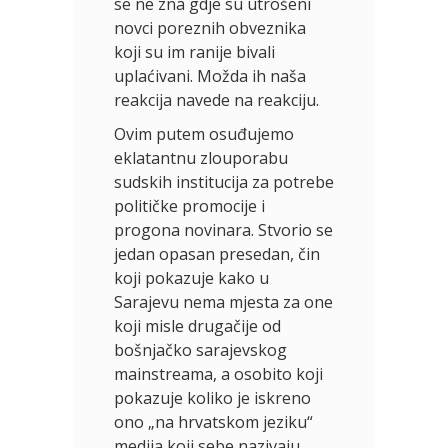
se ne zna gdje su utrošeni
novci poreznih obveznika
koji su im ranije bivali
uplaćivani. Možda ih naša
reakcija navede na reakciju.
Ovim putem osuđujemo
eklatantnu zlouporabu
sudskih institucija za potrebe
političke promocije i
progona novinara. Stvorio se
jedan opasan presedan, čin
koji pokazuje kako u
Sarajevu nema mjesta za one
koji misle drugačije od
bošnjačko sarajevskog
mainstreama, a osobito koji
pokazuje koliko je iskreno
ono „na hrvatskom jeziku“
medija koji sebe nazivaju