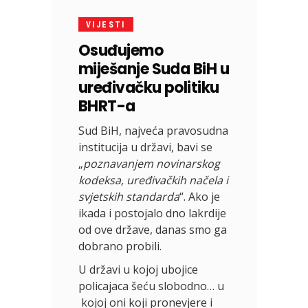
VIJESTI
Osuđujemo
miješanje Suda BiH u
uređivačku politiku
BHRT-a
Sud BiH, najveća pravosudna
institucija u državi, bavi se
„
poznavanjem novinarskog
kodeksa, uređivačkih načela i
svjetskih standarda
“. Ako je
ikada i postojalo dno lakrdije
od ove države, danas smo ga
dobrano probili.
U državi u kojoj ubojice
policajaca šeću slobodno… u
kojoj oni koji pronevjere i