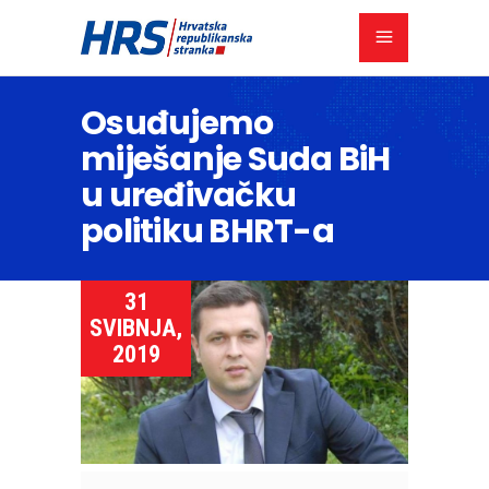
Osuđujemo
miješanje Suda BiH
u uređivačku
politiku BHRT-a
31
SVIBNJA,
2019