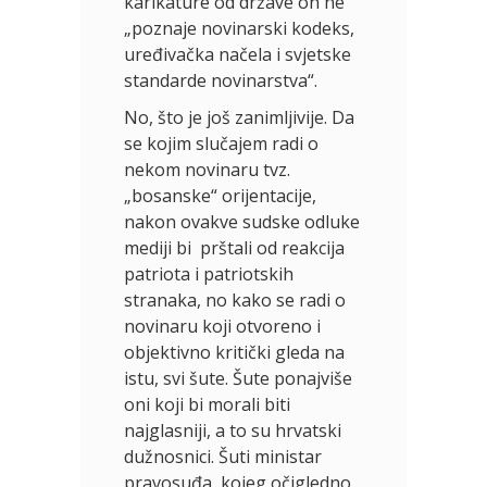
karikature od države on ne
„poznaje novinarski kodeks,
uređivačka načela i svjetske
standarde novinarstva“.
No, što je još zanimljivije. Da
se kojim slučajem radi o
nekom novinaru tvz.
„bosanske“ orijentacije,
nakon ovakve sudske odluke
mediji bi prštali od reakcija
patriota i patriotskih
stranaka, no kako se radi o
novinaru koji otvoreno i
objektivno kritički gleda na
istu, svi šute. Šute ponajviše
oni koji bi morali biti
najglasniji, a to su hrvatski
dužnosnici. Šuti ministar
pravosuđa, kojeg očigledno