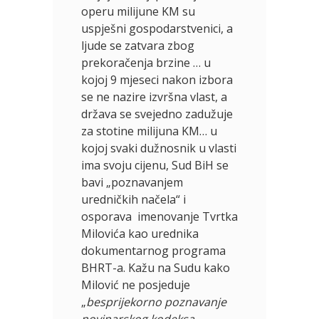
operu milijune KM su
uspješni gospodarstvenici, a
ljude se zatvara zbog
prekoračenja brzine … u
kojoj 9 mjeseci nakon izbora
se ne nazire izvršna vlast, a
država se svejedno zadužuje
za stotine milijuna KM… u
kojoj svaki dužnosnik u vlasti
ima svoju cijenu, Sud BiH se
bavi „poznavanjem
uredničkih načela“ i
osporava imenovanje Tvrtka
Milovića kao urednika
dokumentarnog programa
BHRT-a. Kažu na Sudu kako
Milović ne posjeduje
„
besprijekorno poznavanje
novinarskog kodeksa,