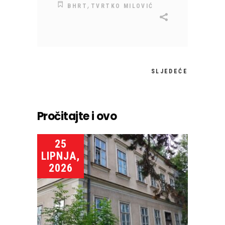
,
BHRT
TVRTKO MILOVIĆ
SLJEDEĆE
Pročitajte i ovo
25
LIPNJA,
2026