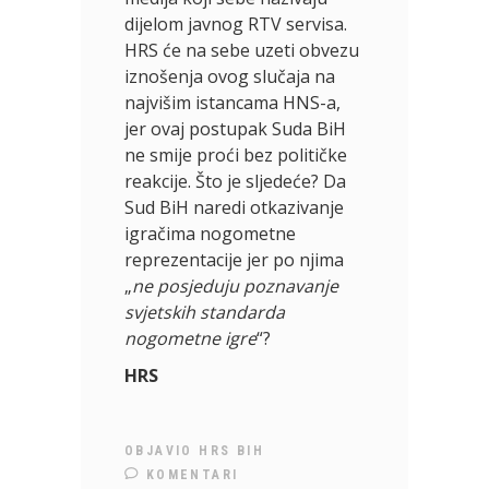
dijelom javnog RTV servisa.
HRS će na sebe uzeti obvezu
iznošenja ovog slučaja na
najvišim istancama HNS-a,
jer ovaj postupak Suda BiH
ne smije proći bez političke
reakcije. Što je sljedeće? Da
Sud BiH naredi otkazivanje
igračima nogometne
reprezentacije jer po njima
„
ne posjeduju poznavanje
svjetskih standarda
nogometne igre
“?
HRS
OBJAVIO
HRS BIH
KOMENTARI