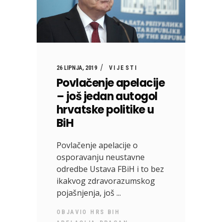
26 LIPNJA, 2019
VIJESTI
Povlačenje apelacije
– još jedan autogol
hrvatske politike u
BiH
Povlačenje apelacije o
osporavanju neustavne
odredbe Ustava FBiH i to bez
ikakvog zdravorazumskog
pojašnjenja, još
OBJAVIO
HRS BIH