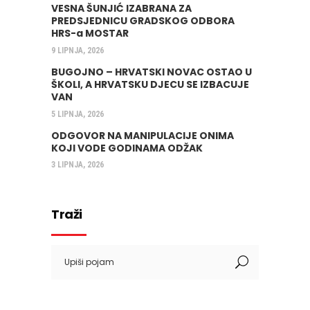
VESNA ŠUNJIĆ IZABRANA ZA
PREDSJEDNICU GRADSKOG ODBORA
HRS-a MOSTAR
9 LIPNJA, 2026
BUGOJNO – HRVATSKI NOVAC OSTAO U
ŠKOLI, A HRVATSKU DJECU SE IZBACUJE
VAN
5 LIPNJA, 2026
ODGOVOR NA MANIPULACIJE ONIMA
KOJI VODE GODINAMA ODŽAK
3 LIPNJA, 2026
Traži
Search
for: