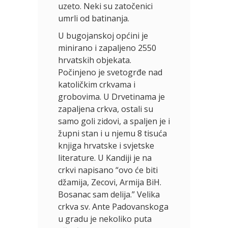
uzeto. Neki su zatočenici
umrli od batinanja.
U bugojanskoj općini je
minirano i zapaljeno 2550
hrvatskih objekata.
Počinjeno je svetogrđe nad
katoličkim crkvama i
grobovima. U Drvetinama je
zapaljena crkva, ostali su
samo goli zidovi, a spaljen je i
župni stan i u njemu 8 tisuća
knjiga hrvatske i svjetske
literature. U Kandiji je na
crkvi napisano “ovo će biti
džamija, Zecovi, Armija BiH.
Bosanac sam delija.” Velika
crkva sv. Ante Padovanskoga
u gradu je nekoliko puta