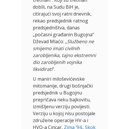
dobili, na Sudu BiH je,
citirajući svoj ratni dnevnik,
rekao predsjednik ratnog
predsjedništva, danas
„počasni građanin Bugojna“
Dževad Mlaćo: „
Službeno ne
smijemo imati civilnih
zarobljenika, tajno ekstremni
dio zarobljenih vojnika
likvidirati
“.
U maniri miloševićevske
mitomanije, drugi bošnjački
predsjednik u Bugojnu
prepričava neku bajkovitu,
izmišljenu verziju povijesti.
Verziju u kojoj nisu postojale
združene operacije HV-a i
HVO-a Cincar,
Zima ’94.
,
Skok