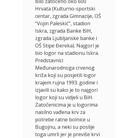
bilo zatočeno oko 600
Hrvata (Kulturno-sportski
centar, zgrada Gimnazije, OŠ
“Vojin Paleskić”, stadion
Iskra, zgrada Banke BiH,
zgrada Ljubljanske banke i
OŠ Stipe Đereka). Najgori je
bio logor na stadionu Iskra.
Predstavnici
Međunarodnoga crvenog
križa koji su posjetili logor
krajem rujna 1993. godine i
izjavili su kako je to najgori
logor koji su vidjeli u BiH.
Zatočenicima je u logorima
nasilno vađena krv za
potrebe ratne bolnice u
Bugojnu, a neki su poslije
toga umrli jer je previše krvi