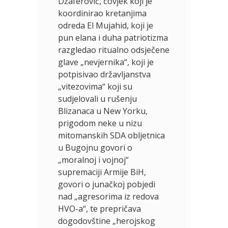
Džaferović, čovjek koji je
koordinirao kretanjima
odreda El Mujahid, koji je
pun elana i duha patriotizma
razgledao ritualno odsječene
glave „nevjernika“, koji je
potpisivao državljanstva
„vitezovima“ koji su
sudjelovali u rušenju
Blizanaca u New Yorku,
prigodom neke u nizu
mitomanskih SDA obljetnica
u Bugojnu govori o
„moralnoj i vojnoj“
supremaciji Armije BiH,
govori o junačkoj pobjedi
nad „agresorima iz redova
HVO-a“, te prepričava
dogodovštine „herojskog