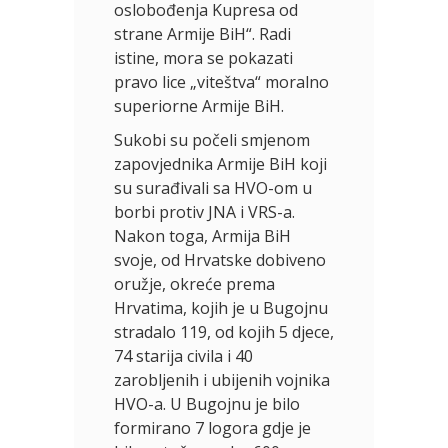
oslobođenja Kupresa od
strane Armije BiH“. Radi
istine, mora se pokazati
pravo lice „viteštva“ moralno
superiorne Armije BiH.
Sukobi su počeli smjenom
zapovjednika Armije BiH koji
su surađivali sa HVO-om u
borbi protiv JNA i VRS-a.
Nakon toga, Armija BiH
svoje, od Hrvatske dobiveno
oružje, okreće prema
Hrvatima, kojih je u Bugojnu
stradalo 119, od kojih 5 djece,
74 starija civila i 40
zarobljenih i ubijenih vojnika
HVO-a. U Bugojnu je bilo
formirano 7 logora gdje je