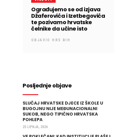
Ograđujemo se od izjava
Džaferovića i Izetbegovića
te pozivamo hrvatske
čelnike da učine isto
OBJAVIO
HRS BIH
Posljednje objave
SLUČAJ HRVATSKE DJECE IZ ŠKOLE U
BUGOJNU NIJE MEĐUNACIONALNI
SUKOB, NEGO TIPIČNO HRVATSKA
POHLEPA
25 LIPNJA, 2026
VE POKLEČANI: KAD INSTITUCIJE PLAŠE I