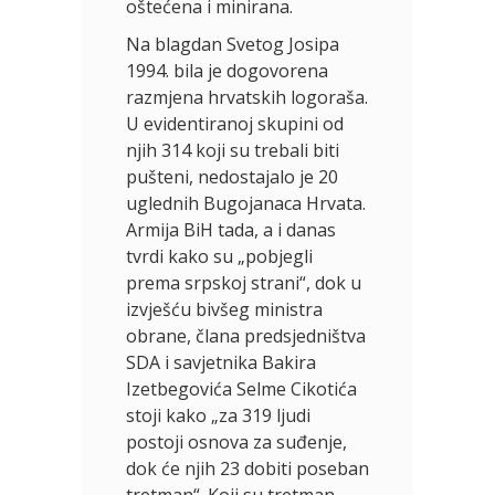
oštećena i minirana.
Na blagdan Svetog Josipa
1994. bila je dogovorena
razmjena hrvatskih logoraša.
U evidentiranoj skupini od
njih 314 koji su trebali biti
pušteni, nedostajalo je 20
uglednih Bugojanaca Hrvata.
Armija BiH tada, a i danas
tvrdi kako su „pobjegli
prema srpskoj strani“, dok u
izvješću bivšeg ministra
obrane, člana predsjedništva
SDA i savjetnika Bakira
Izetbegovića Selme Cikotića
stoji kako „za 319 ljudi
postoji osnova za suđenje,
dok će njih 23 dobiti poseban
tretman“. Koji su tretman