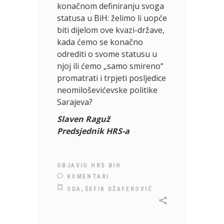
konačnom definiranju svoga
statusa u BiH: želimo li uopće
biti dijelom ove kvazi-države,
kada ćemo se konačno
odrediti o svome statusu u
njoj ili ćemo „samo smireno“
promatrati i trpjeti posljedice
neomiloševićevske politike
Sarajeva?
Slaven Raguž
Predsjednik HRS-a
OBJAVIO
HRS BIH
KOMENTARI
,
SDA
ŠEFIK DŽAFEROVIĆ