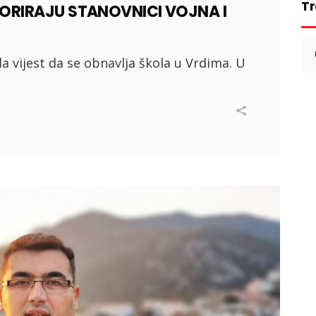
Tr
ORIRAJU STANOVNICI VOJNA I
Se
for
a vijest da se obnavlja škola u Vrdima. U
I