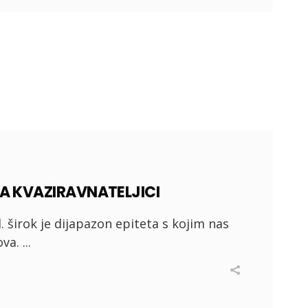
 KVAZIRAVNATELJICI
d. širok je dijapazon epiteta s kojim nas
ova.
I