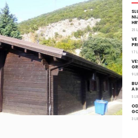
SL
NI
HR
25 
VE
PR
17 
VE
GR
9 L
BU
A 
5 L
OD
GO
3 L