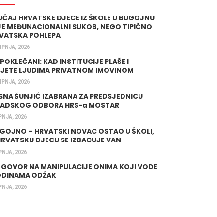
UČAJ HRVATSKE DJECE IZ ŠKOLE U BUGOJNU
JE MEĐUNACIONALNI SUKOB, NEGO TIPIČNO
VATSKA POHLEPA
LIPNJA, 2026
 POKLEČANI: KAD INSTITUCIJE PLAŠE I
IJETE LJUDIMA PRIVATNOM IMOVINOM
LIPNJA, 2026
SNA ŠUNJIĆ IZABRANA ZA PREDSJEDNICU
ADSKOG ODBORA HRS-a MOSTAR
IPNJA, 2026
GOJNO – HRVATSKI NOVAC OSTAO U ŠKOLI,
HRVATSKU DJECU SE IZBACUJE VAN
IPNJA, 2026
GOVOR NA MANIPULACIJE ONIMA KOJI VODE
DINAMA ODŽAK
IPNJA, 2026