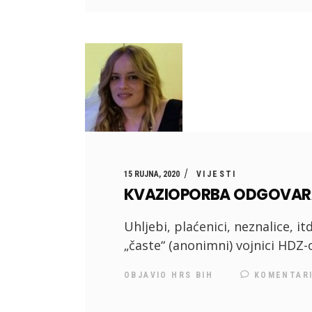
15 RUJNA, 2020
VIJESTI
KVAZIOPORBA ODGOVARA
Uhljebi, plaćenici, neznalice, it
„časte“ (anonimni) vojnici HDZ-
OBJAVIO
HRS BIH
KOMENTAR