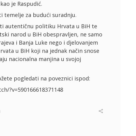
ekao je Raspudić.
ti temelje za budući suradnju.
ati autentičnu politiku Hrvata u BiH te
atski narod u BiH obespravljen, ne samo
ajeva i Banja Luke nego i djelovanjem
rvata u BiH koji na jednak način snose
ju nacionalna manjina u svojoj
ožete pogledati na poveznici ispod:
tch/?v=590166618371148
I