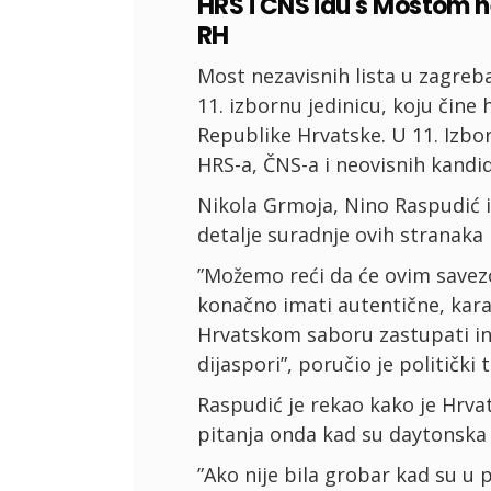
HRS i ČNS idu s Mostom neo
RH
Most nezavisnih lista u zagrebač
11. izbornu jedinicu, koju čine 
Republike Hrvatske. U 11. Izbor
HRS-a, ČNS-a i neovisnih kandi
Nikola Grmoja, Nino Raspudić i
detalje suradnje ovih stranaka
”Možemo reći da će ovim savezo
konačno imati autentične, kara
Hrvatskom saboru zastupati in
dijaspori”, poručio je politički
Raspudić je rekao kako je Hrva
pitanja onda kad su daytonska
”Ako nije bila grobar kad su u 