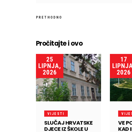
PRETHODNO
Pročitajte i ovo
25
17
LIPNJA,
LIPNJA
2026
2026
VIJESTI
VIJE
SLUČAJ HRVATSKE
VE P
DJECE IZ ŠKOLE U
KAD 