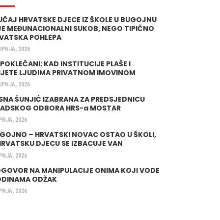
UČAJ HRVATSKE DJECE IZ ŠKOLE U BUGOJNU
JE MEĐUNACIONALNI SUKOB, NEGO TIPIČNO
VATSKA POHLEPA
LIPNJA, 2026
 POKLEČANI: KAD INSTITUCIJE PLAŠE I
IJETE LJUDIMA PRIVATNOM IMOVINOM
LIPNJA, 2026
SNA ŠUNJIĆ IZABRANA ZA PREDSJEDNICU
ADSKOG ODBORA HRS-a MOSTAR
IPNJA, 2026
GOJNO – HRVATSKI NOVAC OSTAO U ŠKOLI,
HRVATSKU DJECU SE IZBACUJE VAN
IPNJA, 2026
GOVOR NA MANIPULACIJE ONIMA KOJI VODE
DINAMA ODŽAK
IPNJA, 2026