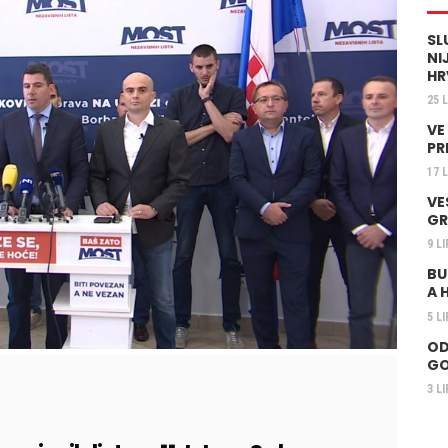
SL
NI
HR
25 
VE
PR
17 
VE
GR
9 L
BU
A 
5 L
OD
GO
3 L