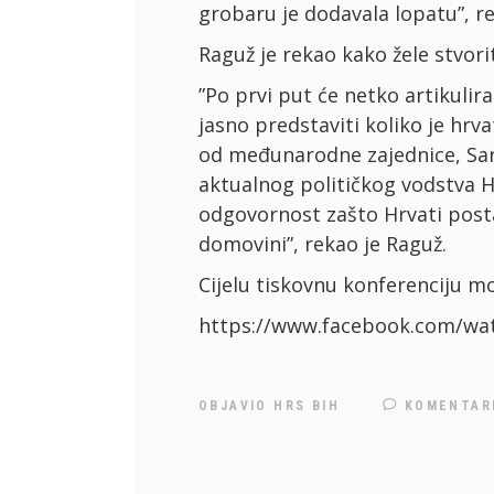
grobaru je dodavala lopatu”, r
Raguž je rekao kako žele stvori
”Po prvi put će netko artikulir
jasno predstaviti koliko je hrv
od međunarodne zajednice, Sar
aktualnog političkog vodstva H
odgovornost zašto Hrvati posta
domovini”, rekao je Raguž.
Cijelu tiskovnu konferenciju m
https://www.facebook.com/wa
OBJAVIO
HRS BIH
KOMENTAR