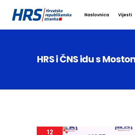
Naslovnica
Vijesti
HRS i ČNS idu s Mostom 
12