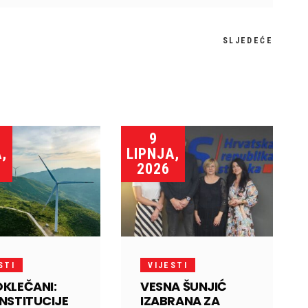
SLJEDEĆE
9
,
LIPNJA,
2026
STI
VIJESTI
OKLEČANI:
VESNA ŠUNJIĆ
INSTITUCIJE
IZABRANA ZA