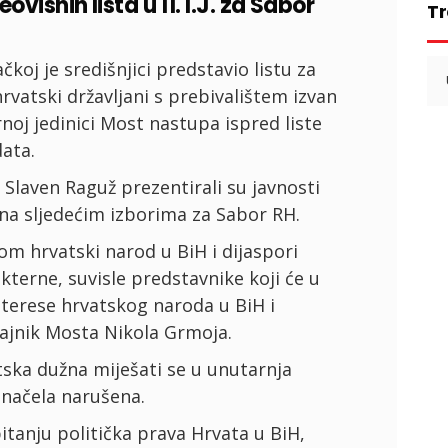
visnih lista u 11. I.J. za Sabor
Tr
Se
koj je središnjici predstavio listu za
for
hrvatski državljani s prebivalištem izvan
noj jedinici Most nastupa ispred liste
data.
 Slaven Raguž prezentirali su javnosti
 na sljedećim izborima za Sabor RH.
m hrvatski narod u BiH i dijaspori
kterne, suvisle predstavnike koji će u
terese hrvatskog naroda u BiH i
 tajnik Mosta Nikola Grmoja.
tska dužna miješati se u unutarnja
 načela narušena.
pitanju politička prava Hrvata u BiH,