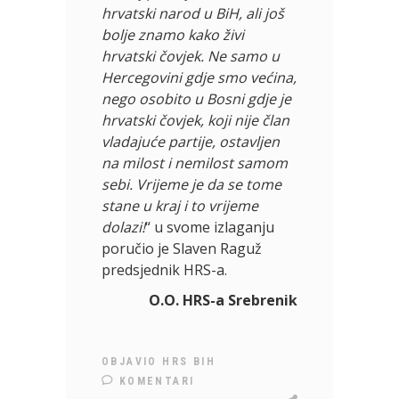
hrvatski narod u BiH, ali još
bolje znamo kako živi
hrvatski čovjek. Ne samo u
Hercegovini gdje smo većina,
nego osobito u Bosni gdje je
hrvatski čovjek, koji nije član
vladajuće partije, ostavljen
na milost i nemilost samom
sebi. Vrijeme je da se tome
stane u kraj i to vrijeme
dolazi!
“ u svome izlaganju
poručio je Slaven Raguž
predsjednik HRS-a.
O.O. HRS-a Srebrenik
OBJAVIO
HRS BIH
KOMENTARI