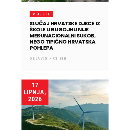
VIJESTI
SLUČAJ HRVATSKE DJECE IZ
ŠKOLE U BUGOJNU NIJE
MEĐUNACIONALNI SUKOB,
NEGO TIPIČNO HRVATSKA
POHLEPA
OBJAVIO
HRS BIH
17
LIPNJA,
2026