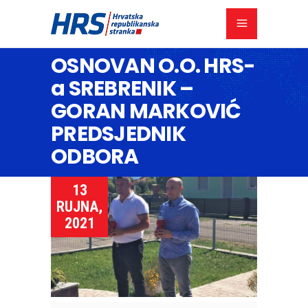
OSNOVAN O.O. HRS-
a SREBRENIK –
GORAN MARKOVIĆ
PREDSJEDNIK
ODBORA
13
RUJNA,
2021