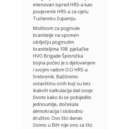
imenovan ispred HRS-a kao
povjerenik HRS-a za cijelu
Tuzlansku županiju.
Molitvom za poginule
branitelje na spomen
obilježju poginulim
braniteljima 108. pješačke
HVO Brigade Špionička
bojna počeo je s djelovanjem
i svojim radom O.O HRS-a
Srebrenik. Baštinimo
ostavštinu onih koji su bez
ikakvih kalkulacija dali svoje
živote kako bi se pobijedilo
jednoumlje, dočekala
demokracija i slobodno
društvo. Ovo što danas
živimo u BiH nije ono za što