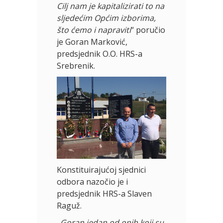
Cilj nam je kapitalizirati to na
sljedećim Općim izborima,
što ćemo i napraviti
“ poručio
je Goran Marković,
predsjednik O.O. HRS-a
Srebrenik.
Konstituirajućoj sjednici
odbora nazočio je i
predsjednik HRS-a Slaven
Raguž.
„
Goran jedan od onih koji su