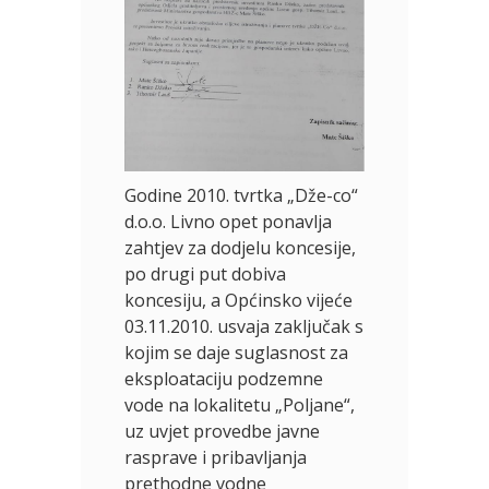
Godine 2010. tvrtka „Dže-co“
d.o.o. Livno opet ponavlja
zahtjev za dodjelu koncesije,
po drugi put dobiva
koncesiju, a Općinsko vijeće
03.11.2010. usvaja zaključak s
kojim se daje suglasnost za
eksploataciju podzemne
vode na lokalitetu „Poljane“,
uz uvjet provedbe javne
rasprave i pribavljanja
prethodne vodne