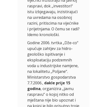
vijećnici inzistiraju na javnoj
raspravi, dok „investitori“
istu izbjegavaju, inzistirajući
na uvredama na osobnoj
razini, pritiscima na vijećnike
i prijetnjama. O čemu se radi?
Idemo kronološki.
Godine 2006. tvrtka „Dže-co“
upućuje zahtjev za hidro-
geološko ispitivanje i
eksploataciju podzemnih
voda u industrijske namjene,
na lokalitetu „Poljane“.
Ministarstvo gospodarstva
7.7.2006.,
dakle prije 15
godina
, organizira „javnu
raspravu“ o kojoj nitko od
mještana nije bio upoznat i
na kojoj je bilo prisutno troje