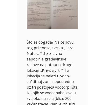
Što se događa? Na osnovu
tog prijenosa, tvrtka „Lara
Natural“ d.o.o. Livno
započinje građevinske
radove na potpuno drugoj
lokaciji: „Krivića vrtli“. Ta
lokacija se nalazi u vodo-
zaštitnoj zoni, neposredno
uz tri postojeća vodocrpilišta
iz kojih se vodosnabdijevaju
sva okolna sela (blizu 200
kućanstava). Plan je izbušiti