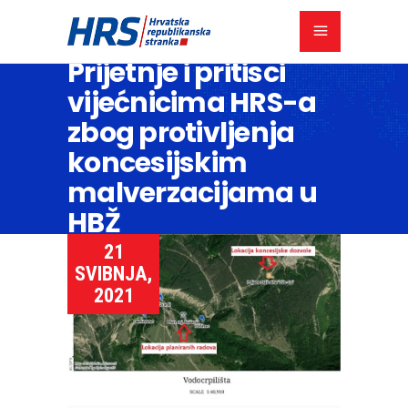
Prijetnje i pritisci
vijećnicima HRS-a
zbog protivljenja
koncesijskim
malverzacijama u
HBŽ
21
SVIBNJA,
2021