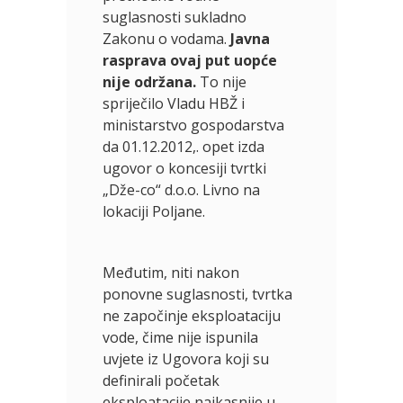
suglasnosti sukladno
Zakonu o vodama.
Javna
rasprava ovaj put uopće
nije održana.
To nije
spriječilo Vladu HBŽ i
ministarstvo gospodarstva
da 01.12.2012,. opet izda
ugovor o koncesiji tvrtki
„Dže-co“ d.o.o. Livno na
lokaciji Poljane.
Međutim, niti nakon
ponovne suglasnosti, tvrtka
ne započinje eksploataciju
vode, čime nije ispunila
uvjete iz Ugovora koji su
definirali početak
eksploatacije najkasnije u