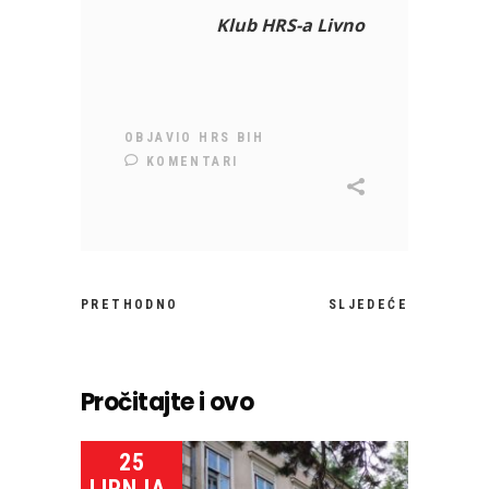
Klub HRS-a Livno
OBJAVIO
HRS BIH
KOMENTARI
PRETHODNO
SLJEDEĆE
Pročitajte i ovo
25
LIPNJA,