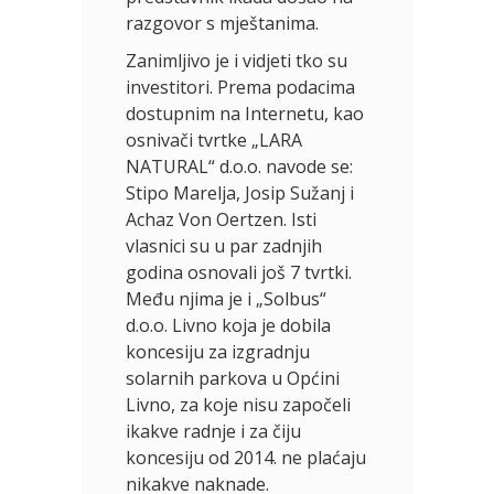
razgovor s mještanima.
Zanimljivo je i vidjeti tko su
investitori. Prema podacima
dostupnim na Internetu, kao
osnivači tvrtke „LARA
NATURAL“ d.o.o. navode se:
Stipo Marelja, Josip Sužanj i
Achaz Von Oertzen. Isti
vlasnici su u par zadnjih
godina osnovali još 7 tvrtki.
Među njima je i „Solbus“
d.o.o. Livno koja je dobila
koncesiju za izgradnju
solarnih parkova u Općini
Livno, za koje nisu započeli
ikakve radnje i za čiju
koncesiju od 2014. ne plaćaju
nikakve naknade.