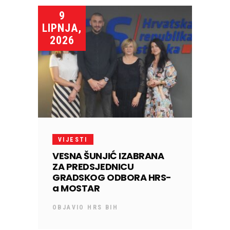
9
LIPNJA,
2026
VIJESTI
VESNA ŠUNJIĆ IZABRANA
ZA PREDSJEDNICU
GRADSKOG ODBORA HRS-
a MOSTAR
OBJAVIO
HRS BIH