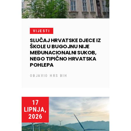
VIJESTI
SLUČAJ HRVATSKE DJECE IZ
ŠKOLE U BUGOJNU NIJE
MEĐUNACIONALNI SUKOB,
NEGO TIPIČNO HRVATSKA
POHLEPA
OBJAVIO
HRS BIH
17
LIPNJA,
2026