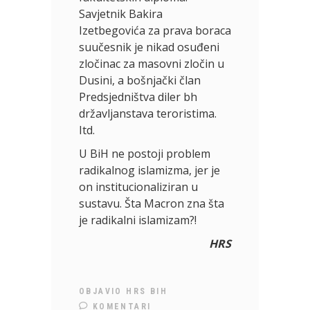
Savjetnik Bakira
Izetbegovića za prava boraca
suučesnik je nikad osuđeni
zločinac za masovni zločin u
Dusini, a bošnjački član
Predsjedništva diler bh
državljanstava teroristima.
Itd.
U BiH ne postoji problem
radikalnog islamizma, jer je
on institucionaliziran u
sustavu. Šta Macron zna šta
je radikalni islamizam?!
HRS
OBJAVIO
HRS BIH
KOMENTARI