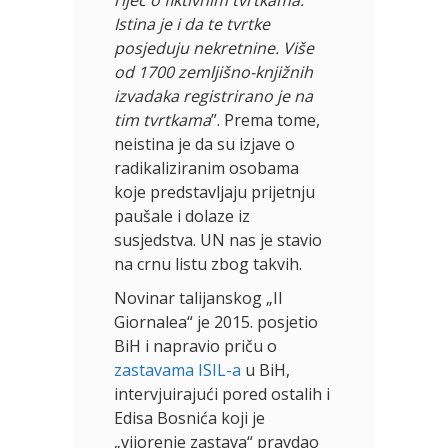
Istina je i da te tvrtke
posjeduju nekretnine. Više
od 1700 zemljišno-knjižnih
izvadaka registrirano je na
tim tvrtkama
”. Prema tome,
neistina je da su izjave o
radikaliziranim osobama
koje predstavljaju prijetnju
paušale i dolaze iz
susjedstva. UN nas je stavio
na crnu listu zbog takvih.
Novinar talijanskog „Il
Giornalea“ je 2015. posjetio
BiH i napravio priču o
zastavama ISIL-a
u BiH,
intervjuirajući pored ostalih i
Edisa Bosnića koji je
„vijorenje zastava“ pravdao