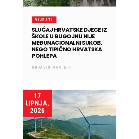
VIJESTI
SLUČAJ HRVATSKE DJECE IZ
ŠKOLE U BUGOJNU NIJE
MEĐUNACIONALNI SUKOB,
NEGO TIPIČNO HRVATSKA
POHLEPA
OBJAVIO
HRS BIH
17
LIPNJA,
2026