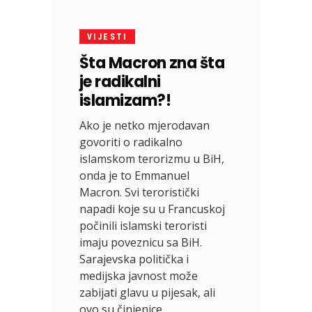
VIJESTI
Šta Macron zna šta
je radikalni
islamizam?!
Ako je netko mjerodavan
govoriti o radikalno
islamskom terorizmu u BiH,
onda je to Emmanuel
Macron. Svi teroristički
napadi koje su u Francuskoj
počinili islamski teroristi
imaju poveznicu sa BiH.
Sarajevska politička i
medijska javnost može
zabijati glavu u pijesak, ali
ovo su činjenice.