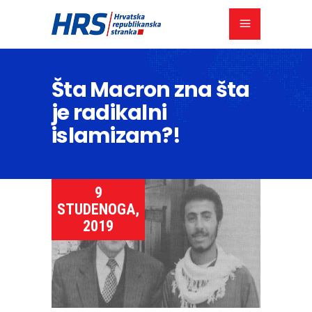
Šta Macron zna šta
je radikalni
islamizam?!
9
STUDENOGA,
2019