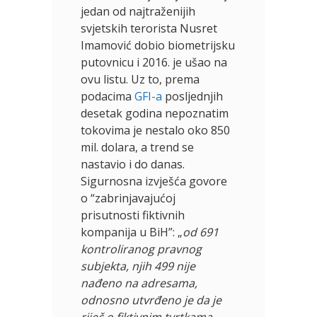
jedan od najtraženijih
svjetskih terorista Nusret
Imamović dobio biometrijsku
putovnicu i 2016. je ušao na
ovu listu. Uz to, prema
podacima
GFI-a
posljednjih
desetak godina nepoznatim
tokovima je nestalo oko 850
mil. dolara, a trend se
nastavio i do danas.
Sigurnosna izvješća govore
o “zabrinjavajućoj
prisutnosti fiktivnih
kompanija u BiH”: „
od 691
kontroliranog pravnog
subjekta, njih 499 nije
nađeno na adresama,
odnosno utvrđeno je da je
riječ o fiktivnim tvrtkama.