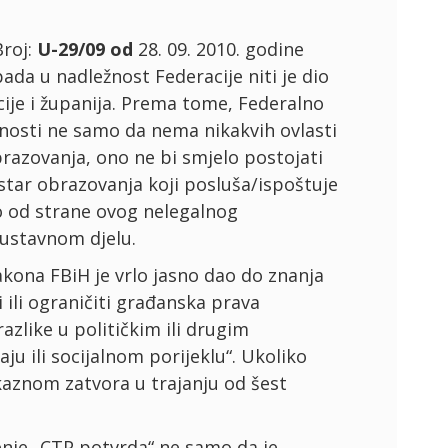
Broj:
U-29/09 od
28. 09. 2010. godine
ada u nadležnost Federacije niti je dio
cije i županija. Prema tome, Federalno
nosti ne samo da nema nikakvih ovlasti
brazovanja, ono ne bi smjelo postojati
istar obrazovanja koji posluša/ispoštuje
to od strane ovog nelegalnog
uustavnom djelu.
kona FBiH je vrlo jasno dao do znanja
i ili ograničiti građanska prava
zlike u političkim ili drugim
u ili socijalnom porijeklu“. Ukoliko
 kaznom zatvora u trajanju od šest
nje „CTP potvrda“ ne samo da je