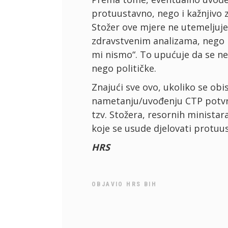
protuustavno, nego i kažnjivo 
Stožer ove mjere ne utemeljuje
zdravstvenim analizama, nego r
mi nismo“. To upućuje da se ne
nego političke.
Znajući sve ovo, ukoliko se obi
nametanju/uvođenju CTP potvr
tzv. Stožera, resornih ministara,
koje se usude djelovati protuu
HRS
OBJAVIO
HRS BIH