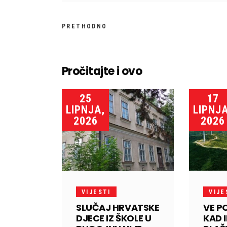
PRETHODNO
Pročitajte i ovo
25
17
LIPNJA,
LIPNJA
2026
2026
VIJESTI
VIJE
SLUČAJ HRVATSKE
VE P
DJECE IZ ŠKOLE U
KAD 