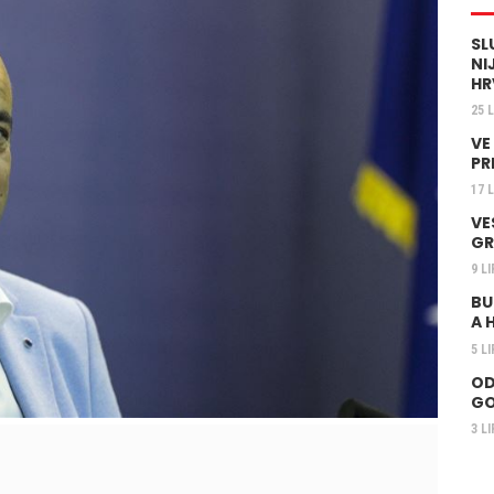
SL
NI
HR
25 
VE
PR
17 
VE
GR
9 L
BU
A 
5 L
OD
GO
3 L