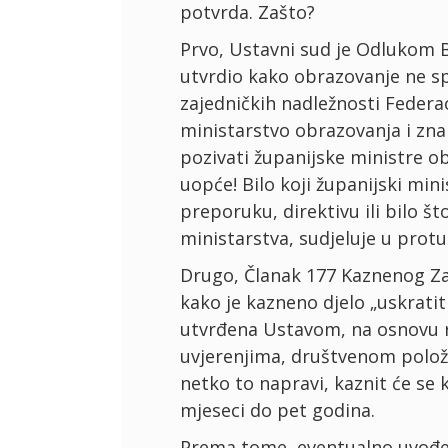
potvrda. Zašto?
Prvo, Ustavni sud je Odlukom 
utvrdio kako obrazovanje ne sp
zajedničkih nadležnosti Federa
ministarstvo obrazovanja i zna
pozivati županijske ministre o
uopće! Bilo koji županijski min
preporuku, direktivu ili bilo š
ministarstva, sudjeluje u prot
Drugo, Članak 177 Kaznenog Za
kako je kazneno djelo „uskratit
utvrđena Ustavom, na osnovu ra
uvjerenjima, društvenom položaj
netko to napravi, kaznit će se
mjeseci do pet godina.
Prema tome, eventualno uvođe