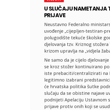
U SLUČAJU NAMETANJA T
PRIJAVE
Neustavno Federalno ministars
uvođenje „cijepljen-testiran-p
polugodište tekuće školske go
djelovanja tzv. Kriznog stožera 
krizom upravlja na „vidjela žaba
Ne samo da je cijelo djelovanj
se kroz stožer kontinuirano pok
iste prebaciti/centralizirati na
legitimno izabrani predstavnic
će hrvatska politika šutke podn
slučaju da se obistine najave 
podnijeti Apelaciju Ustavnom 
prijave protiv onih koji se us