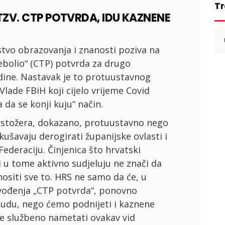
Tr
ZV. CTP POTVRDA, IDU KAZNENE
Se
for
tvo obrazovanja i znanosti poziva na
rebolio“ (CTP) potvrda za drugo
dine. Nastavak je to protuustavnog
Vlade FBiH koji cijelo vrijeme Covid
 da se konji kuju“ način.
e stožera, dokazano, protuustavno nego
ušavaju derogirati županijske ovlasti i
 Federaciju. Činjenica što hrvatski
i u tome aktivno sudjeluju ne znači da
ositi sve to. HRS ne samo da će, u
uvođenja „CTP potvrda“, ponovno
sudu, nego ćemo podnijeti i kaznene
ude službeno nametati ovakav vid