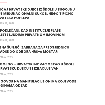
UČAJ HRVATSKE DJECE IZ ŠKOLE U BUGOJNU
JE MEĐUNACIONALNI SUKOB, NEGO TIPIČNO
VATSKA POHLEPA
LIPNJA, 2026
 POKLEČANI: KAD INSTITUCIJE PLAŠE I
IJETE LJUDIMA PRIVATNOM IMOVINOM
LIPNJA, 2026
SNA ŠUNJIĆ IZABRANA ZA PREDSJEDNICU
ADSKOG ODBORA HRS-a MOSTAR
IPNJA, 2026
GOJNO – HRVATSKI NOVAC OSTAO U ŠKOLI,
HRVATSKU DJECU SE IZBACUJE VAN
IPNJA, 2026
GOVOR NA MANIPULACIJE ONIMA KOJI VODE
DINAMA ODŽAK
IPNJA, 2026