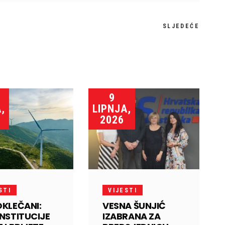
SLJEDEĆE
9
,
LIPNJA,
2026
STI
VIJESTI
OKLEČANI:
VESNA ŠUNJIĆ
INSTITUCIJE
IZABRANA ZA