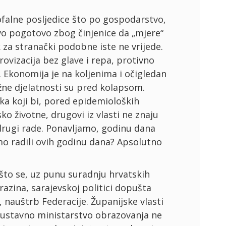
alne posljedice što po gospodarstvo,
 Ovo pogotovo zbog činjenice da „mjere“
k za stranački podobne iste ne vrijede.
ovizacija bez glave i repa, protivno
Ekonomija je na koljenima i očigledan
žne djelatnosti su pred kolapsom.
ka koji bi, pored epidemioloških
ko životne, drugovi iz vlasti ne znaju
drugi rade. Ponavljamo, godinu dana
smo radili ovih godinu dana? Apsolutno
 što se, uz punu suradnju hrvatskih
razina, sarajevskoj politici dopušta
, nauštrb Federacije. Županijske vlasti
uustavno ministarstvo obrazovanja ne