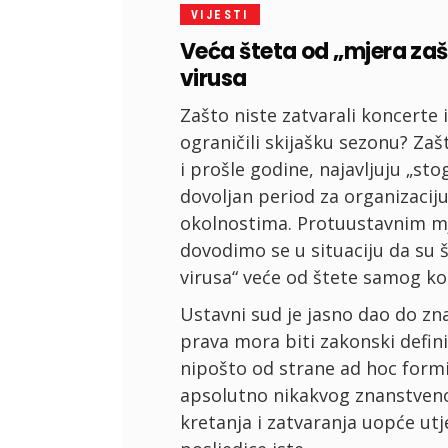
VIJESTI
Veća šteta od „mjera za
virusa
Zašto niste zatvarali koncerte 
ograničili skijašku sezonu? Za
i prošle godine, najavljuju „st
dovoljan period za organizacij
okolnostima. Protuustavnim mj
dovodimo se u situaciju da su 
virusa“ veće od štete samog ko
Ustavni sud je jasno dao do zna
prava mora biti zakonski defin
nipošto od strane ad hoc formi
apsolutno nikakvog znanstven
kretanja i zatvaranja uopće utje