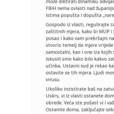
može diktirati dinamiku odvija
FBiH nema ovlasti nad županijsk
istima popušta i dopušta „naređ
Gospodo iz vlasti, regulirajte
zaštitnih mjera, kako bi MUP i 
posao i kako vam prekršajni nal
stvorio temelj da mjere vrijede 
samostalni, kao i one iza kojih s
Iskusili smo kako bilo kakvo z
učinka, Ustavni sud je rekao 
ostavite se tih mjera. Ljudi mor
virusu.
Ukoliko inzistirate baš na zatv
Uskrs, vi iz vlasti ostanete d
obrede. Veća ste pošast vi i v
Ostanite doma, zaključajte sebe