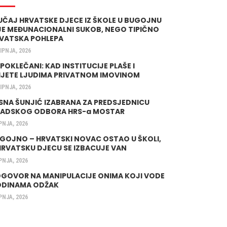
UČAJ HRVATSKE DJECE IZ ŠKOLE U BUGOJNU
JE MEĐUNACIONALNI SUKOB, NEGO TIPIČNO
VATSKA POHLEPA
LIPNJA, 2026
 POKLEČANI: KAD INSTITUCIJE PLAŠE I
IJETE LJUDIMA PRIVATNOM IMOVINOM
LIPNJA, 2026
SNA ŠUNJIĆ IZABRANA ZA PREDSJEDNICU
ADSKOG ODBORA HRS-a MOSTAR
IPNJA, 2026
GOJNO – HRVATSKI NOVAC OSTAO U ŠKOLI,
HRVATSKU DJECU SE IZBACUJE VAN
IPNJA, 2026
GOVOR NA MANIPULACIJE ONIMA KOJI VODE
DINAMA ODŽAK
IPNJA, 2026