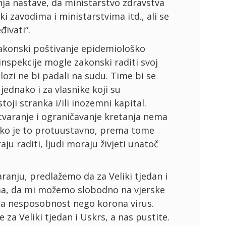
nja nastave, da ministarstvo zdravstva
i zavodima i ministarstvima itd., ali se
ivati“.
 zakonski poštivanje epidemiološko
inspekcije mogle zakonski raditi svoj
ozi ne bi padali na sudu. Time bi se
jednako i za vlasnike koji su
toji stranka i/ili inozemni kapital.
atvaranje i ograničavanje kretanja nema
kako je to protuustavno, prema tome
aju raditi, ljudi moraju živjeti unatoč
aranju, predlažemo da za Veliki tjedan i
oma, da mi možemo slobodno na vjerske
aša nesposobnost nego korona virus.
 za Veliki tjedan i Uskrs, a nas pustite.