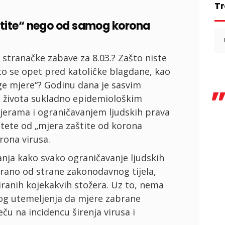
Tr
štite“ nego od samog korona
Se
for
i stranačke zabave za 8.03.? Zašto niste
što se opet pred katoličke blagdane, kao
oge mjere“? Godinu dana je sasvim
u života sukladno epidemiološkim
erama i ograničavanjem ljudskih prava
štete od „mjera zaštite od korona
rona virusa.
nja kako svako ograničavanje ljudskih
irano od strane zakonodavnog tijela,
ranih kojekakvih stožera. Uz to, nema
og utemeljenja da mjere zabrane
ču na incidencu širenja virusa i