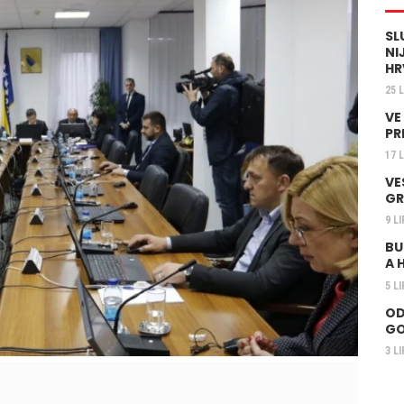
SL
NI
HR
25 
VE
PR
17 
VE
GR
9 L
BU
A 
5 L
OD
GO
3 L