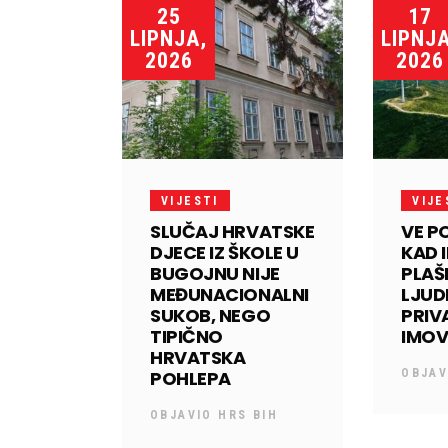
25
17
LIPNJA,
LIPNJA
2026
2026
VIJESTI
VIJE
SLUČAJ HRVATSKE
VE P
DJECE IZ ŠKOLE U
KAD 
BUGOJNU NIJE
PLAŠE
MEĐUNACIONALNI
LJUD
SUKOB, NEGO
PRI
TIPIČNO
IMO
HRVATSKA
POHLEPA
OBJA
OBJAVIO
HRS BIH