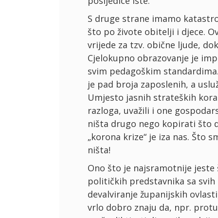
posljedice iste.
S druge strane imamo katastrof
što po živote obitelji i djece.
vrijede za tzv. obične ljude, do
Cjelokupno obrazovanje je impr
svim pedagoškim standardima. 
je pad broja zaposlenih, a uslu
Umjesto jasnih strateških kora
razloga, uvažili i one gospodars
ništa drugo nego kopirati što 
„korona krize“ je iza nas. Što 
ništa!
Ono što je najsramotnije jeste
političkih predstavnika sa svih 
devalviranje županijskih ovlasti
vrlo dobro znaju da, npr. prot