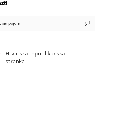
aži
arch
:
Hrvatska republikanska
stranka