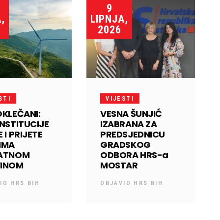
9
,
LIPNJA,
2026
STI
VIJESTI
OKLEČANI:
VESNA ŠUNJIĆ
INSTITUCIJE
IZABRANA ZA
 I PRIJETE
PREDSJEDNICU
IMA
GRADSKOG
VATNOM
ODBORA HRS-a
VINOM
MOSTAR
VIO
HRS BIH
OBJAVIO
HRS BIH