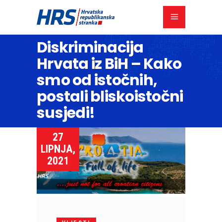
Diskriminacija
Hrvata iz BiH – Kako
smo od istočnih,
postali bliskoistočni
susjedi!
27
LIPNJA,
2021