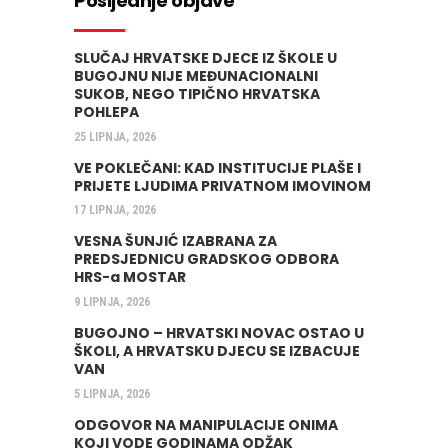
Posljednje objave
SLUČAJ HRVATSKE DJECE IZ ŠKOLE U
BUGOJNU NIJE MEĐUNACIONALNI
SUKOB, NEGO TIPIČNO HRVATSKA
POHLEPA
25 LIPNJA, 2026
VE POKLEČANI: KAD INSTITUCIJE PLAŠE I
PRIJETE LJUDIMA PRIVATNOM IMOVINOM
17 LIPNJA, 2026
VESNA ŠUNJIĆ IZABRANA ZA
PREDSJEDNICU GRADSKOG ODBORA
HRS-a MOSTAR
9 LIPNJA, 2026
BUGOJNO – HRVATSKI NOVAC OSTAO U
ŠKOLI, A HRVATSKU DJECU SE IZBACUJE
VAN
5 LIPNJA, 2026
ODGOVOR NA MANIPULACIJE ONIMA
KOJI VODE GODINAMA ODŽAK