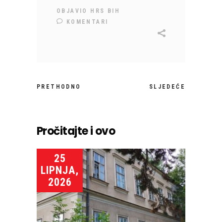
OBJAVIO
HRS BIH
KOMENTARI
PRETHODNO
SLJEDEĆE
Pročitajte i ovo
25
LIPNJA,
2026