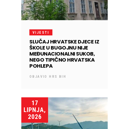
VIJESTI
SLUČAJ HRVATSKE DJECE IZ
ŠKOLE U BUGOJNU NIJE
MEĐUNACIONALNI SUKOB,
NEGO TIPIČNO HRVATSKA
POHLEPA
OBJAVIO
HRS BIH
17
LIPNJA,
2026