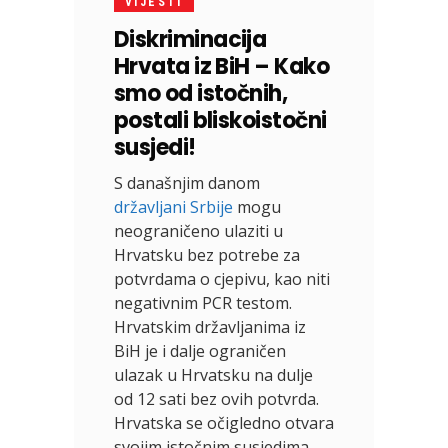
VIJESTI
Diskriminacija
Hrvata iz BiH – Kako
smo od istočnih,
postali bliskoistočni
susjedi!
S današnjim danom
državljani Srbije
mogu
neograničeno ulaziti u
Hrvatsku bez potrebe za
potvrdama o cjepivu, kao niti
negativnim PCR testom.
Hrvatskim državljanima iz
BiH je i dalje ograničen
ulazak u Hrvatsku na dulje
od 12 sati bez ovih potvrda.
Hrvatska se očigledno otvara
svojim istočnim susjedima.