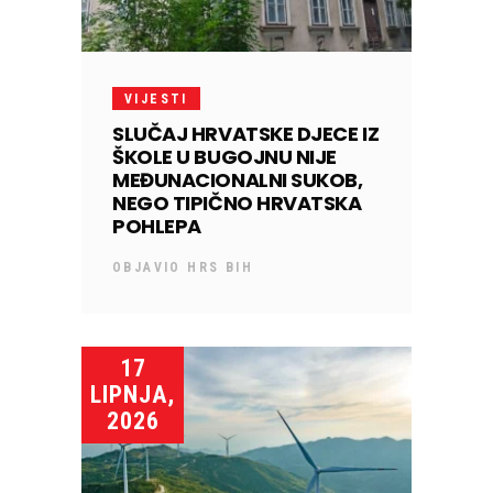
VIJESTI
SLUČAJ HRVATSKE DJECE IZ
ŠKOLE U BUGOJNU NIJE
MEĐUNACIONALNI SUKOB,
NEGO TIPIČNO HRVATSKA
POHLEPA
OBJAVIO
HRS BIH
17
LIPNJA,
2026