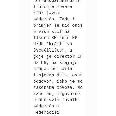
netransparentnosti 
trošenja novaca 
kroz javna 
poduzeća. Zadnji 
primjer je bio onaj 
o više stotina 
tisuća KM koje EP 
HZHB 'krčmi' sa 
Sveučilištem, a 
gdje je direktor EP 
HZ HB, na krajnje 
arogantan način 
izbjegao dati jasan 
odgovor, iako je to 
zakonska obveza. Ne 
samo on, odgovorne 
osobe svih javnih 
poduzeća u 
Federaciji 