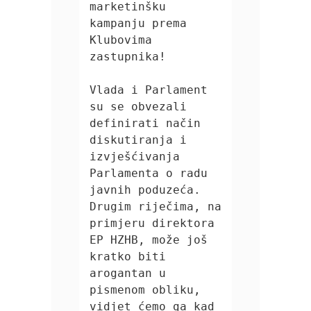
marketinšku 
kampanju prema 
Klubovima 
zastupnika!

Vlada i Parlament 
su se obvezali 
definirati način 
diskutiranja i 
izvješćivanja 
Parlamenta o radu 
javnih poduzeća. 
Drugim riječima, na 
primjeru direktora 
EP HZHB, može još 
kratko biti 
arogantan u 
pismenom obliku, 
vidjet ćemo ga kad 