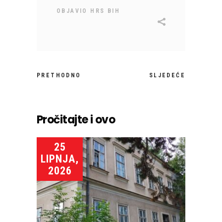
OBJAVIO
HRS BIH
PRETHODNO
SLJEDEĆE
Pročitajte i ovo
25
LIPNJA,
2026