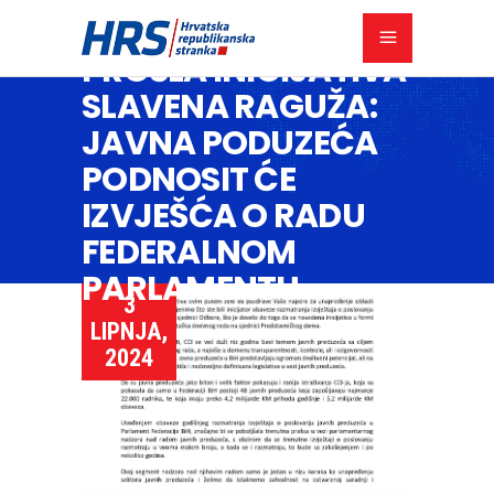
PROŠLA INICIJATIVA
SLAVENA RAGUŽA:
JAVNA PODUZEĆA
PODNOSIT ĆE
IZVJEŠĆA O RADU
FEDERALNOM
PARLAMENTU
3
LIPNJA,
2024