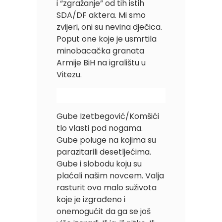
i “zgražanje” od tih istih
SDA/DF aktera. Mi smo
zvijeri, oni su nevina dječica.
Poput one koje je usmrtila
minobacačka granata
Armije BiH na igralištu u
Vitezu.
Gube Izetbegović/Komšići
tlo vlasti pod nogama.
Gube poluge na kojima su
parazitarili desetljećima.
Gube i slobodu koju su
plaćali našim novcem. Valja
rasturit ovo malo suživota
koje je izgrađeno i
onemogućit da ga se još