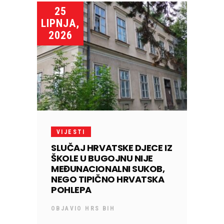
25
LIPNJA,
2026
VIJESTI
SLUČAJ HRVATSKE DJECE IZ
ŠKOLE U BUGOJNU NIJE
MEĐUNACIONALNI SUKOB,
NEGO TIPIČNO HRVATSKA
POHLEPA
OBJAVIO
HRS BIH