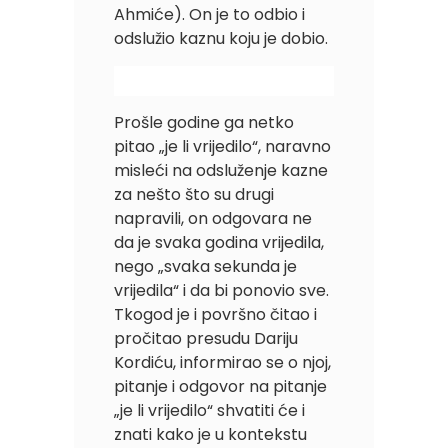
Ahmiće). On je to odbio i
odslužio kaznu koju je dobio.
Prošle godine ga netko
pitao „je li vrijedilo“, naravno
misleći na odsluženje kazne
za nešto što su drugi
napravili, on odgovara ne
da je svaka godina vrijedila,
nego „svaka sekunda je
vrijedila“ i da bi ponovio sve.
Tkogod je i površno čitao i
pročitao presudu Dariju
Kordiću, informirao se o njoj,
pitanje i odgovor na pitanje
„je li vrijedilo“ shvatiti će i
znati kako je u kontekstu