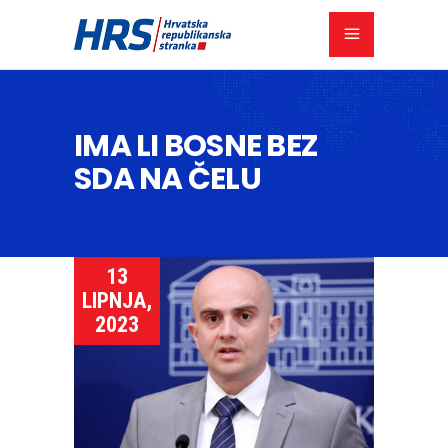
IMA LI BOSNE BEZ
SDA NA ČELU
13
LIPNJA,
2023