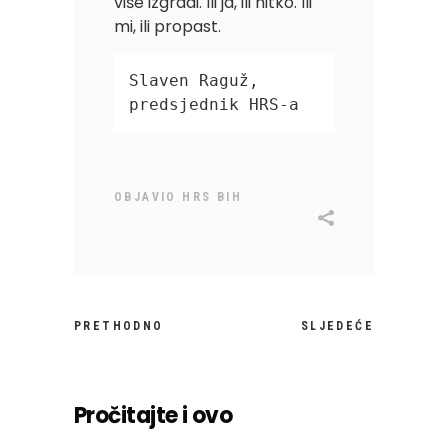
više izgradi. Ili ja, ili nitko. Ili
mi, ili propast.
Slaven Raguž, 
predsjednik HRS-a
OBJAVIO
HRS BIH
PRETHODNO
SLJEDEĆE
Pročitajte i ovo