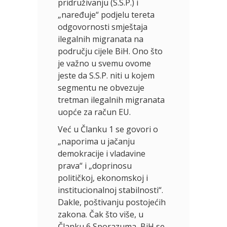
pridruživanju (S.S.P.) i
„naređuje“ podjelu tereta
odgovornosti smještaja
ilegalnih migranata na
području cijele BiH. Ono što
je važno u svemu ovome
jeste da S.S.P. niti u kojem
segmentu ne obvezuje
tretman ilegalnih migranata
uopće za račun EU.
Već u Članku 1 se govori o
„naporima u jačanju
demokracije i vladavine
prava“ i „doprinosu
političkoj, ekonomskoj i
institucionalnoj stabilnosti“.
Dakle, poštivanju postojećih
zakona. Čak što više, u
Članku 6 Sporazuma, BiH se