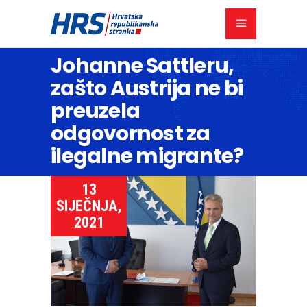
Johanne Sattleru,
zašto Austrija ne bi
preuzela
odgovornost za
ilegalne migrante?
13
SIJEČNJA,
2021