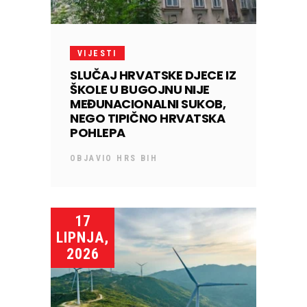
VIJESTI
SLUČAJ HRVATSKE DJECE IZ
ŠKOLE U BUGOJNU NIJE
MEĐUNACIONALNI SUKOB,
NEGO TIPIČNO HRVATSKA
POHLEPA
OBJAVIO
HRS BIH
17
LIPNJA,
2026