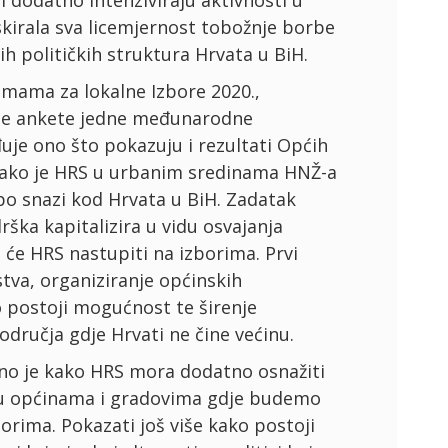
 i dodatno intenziviraju aktivnosti u
skirala sva licemjernost tobožnje borbe
ih političkih struktura Hrvata u BiH.
emama za lokalne Izbore 2020.,
erne ankete jedne međunarodne
rđuje ono što pokazuju i rezultati Općih
e kako je HRS u urbanim sredinama HNŽ-a
po snazi kod Hrvata u BiH. Zadatak
rška kapitalizira u vidu osvajanja
 će HRS nastupiti na izborima. Prvi
stva, organiziranje općinskih
o postoji mogućnost te širenje
odručja gdje Hrvati ne čine većinu.
rano je kako HRS mora dodatno osnažiti
 u općinama i gradovima gdje budemo
borima. Pokazati još više kako postoji