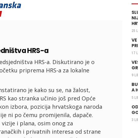
SL
NI
HR
25 
VE
PR
edništva HRS-a
17 
dsjedništva HRS-a. Diskutirano je o
VE
GR
i početku priprema HRS-a za lokalne
9 L
BU
onstatirano je kako su se, na žalost,
A 
HRS kao stranka učinio još pred Opće
5 L
kon izbora, pozicija hrvatskoga naroda
OD
GO
je ni po čemu promijenila, dapače.
3 L
 vizije i plana, osim onog za
ranačkih i privatnih interesa od strane