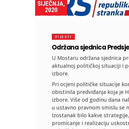
SIJEČNJA,
2020
VIJESTI
Održana sjednica Predsj
U Mostaru održana sjednica pre
aktualnoj političkoj situaciji 
izbore.
Pri ocjeni političke situacije k
obistinila predviđanja koja je 
izbore. Više od godinu dana na
u ustavno pravnom smislu se ni
Izostanak bilo kakve strategije,
promicanje i realizaciju uskost