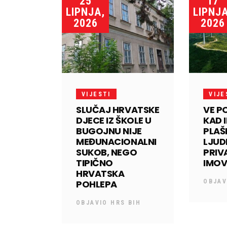
25
17
LIPNJA,
LIPNJA
2026
2026
VIJESTI
VIJE
SLUČAJ HRVATSKE
VE P
DJECE IZ ŠKOLE U
KAD 
BUGOJNU NIJE
PLAŠE
MEĐUNACIONALNI
LJUD
SUKOB, NEGO
PRI
TIPIČNO
IMO
HRVATSKA
POHLEPA
OBJA
OBJAVIO
HRS BIH