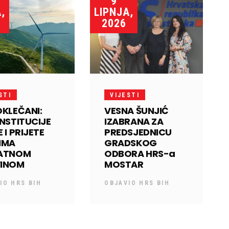
9
,
LIPNJA,
2026
STI
VIJESTI
OKLEČANI:
VESNA ŠUNJIĆ
INSTITUCIJE
IZABRANA ZA
 I PRIJETE
PREDSJEDNICU
IMA
GRADSKOG
VATNOM
ODBORA HRS-a
VINOM
MOSTAR
VIO
HRS BIH
OBJAVIO
HRS BIH