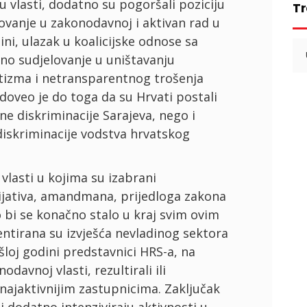
u vlasti, dodatno su pogoršali poziciju
Tr
ovanje u zakonodavnoj i aktivan rad u
zini, ulazak u koalicijske odnose sa
Se
no sudjelovanje u uništavanju
for
otizma i netransparentnog trošenja
doveo je do toga da su Hrvati postali
 diskriminacije Sarajeva, nego i
iskriminacije vodstva hrvatskog
 vlasti u kojima su izabrani
ijativa, amandmana, prijedloga zakona
ko bi se konačno stalo u kraj svim ovim
ntirana su izvješća nevladinog sektora
loj godini predstavnici HRS-a, na
davnoj vlasti, rezultirali ili
u najaktivnijim zastupnicima. Zaključak