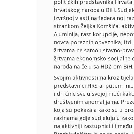
političkih predstavnika Hrvata 
hrvatskog naroda u BiH. Sudjel
izvršnoj vlasti na federalnoj ra
strankom Željka Komšića, aktiv
Aluminija, rast korupcije, nep
novca poreznih obveznika, itd. 
žrtvama ne samo ustavno-pravne
žrtvama ekonomsko-socijalne d
naroda na čelu sa HDZ-om BiH.
Svojim aktivnostima kroz tijela
predstavnici HRS-a, putem inic
i dr. čine sve u svojoj moći ka
društvenim anomalijama. Preze
koja su pokazala kako su u proš
razinama gdje sudjeluju u zakono
najaktivniji zastupnici ili međ