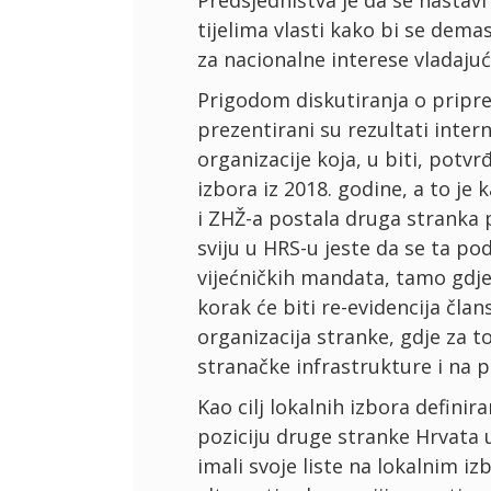
Predsjedništva je da se nastavi
tijelima vlasti kako bi se dema
za nacionalne interese vladajuć
Prigodom diskutiranja o pripr
prezentirani su rezultati int
organizacije koja, u biti, potv
izbora iz 2018. godine, a to j
i ZHŽ-a postala druga stranka 
sviju u HRS-u jeste da se ta pod
vijećničkih mandata, tamo gdje
korak će biti re-evidencija član
organizacija stranke, gdje za t
stranačke infrastrukture i na p
Kao cilj lokalnih izbora defini
poziciju druge stranke Hrvata
imali svoje liste na lokalnim iz