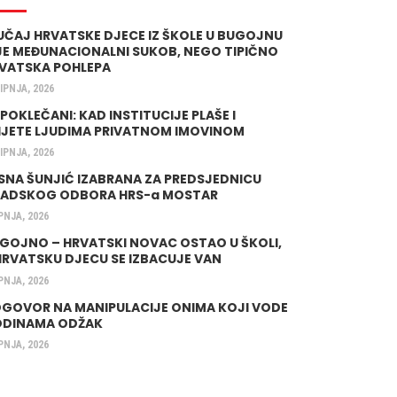
UČAJ HRVATSKE DJECE IZ ŠKOLE U BUGOJNU
JE MEĐUNACIONALNI SUKOB, NEGO TIPIČNO
VATSKA POHLEPA
LIPNJA, 2026
 POKLEČANI: KAD INSTITUCIJE PLAŠE I
IJETE LJUDIMA PRIVATNOM IMOVINOM
LIPNJA, 2026
SNA ŠUNJIĆ IZABRANA ZA PREDSJEDNICU
ADSKOG ODBORA HRS-a MOSTAR
IPNJA, 2026
GOJNO – HRVATSKI NOVAC OSTAO U ŠKOLI,
HRVATSKU DJECU SE IZBACUJE VAN
IPNJA, 2026
GOVOR NA MANIPULACIJE ONIMA KOJI VODE
DINAMA ODŽAK
IPNJA, 2026