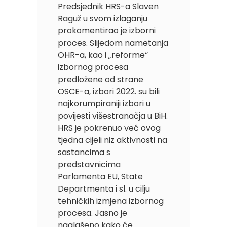
Predsjednik HRS-a Slaven
Raguž u svom izlaganju
prokomentirao je izborni
proces. Slijedom nametanja
OHR-a, kao i „reforme“
izbornog procesa
predložene od strane
OSCE-a, izbori 2022. su bili
najkorumpiraniji izbori u
povijesti višestranačja u BiH.
HRS je pokrenuo već ovog
tjedna cijeli niz aktivnosti na
sastancima s
predstavnicima
Parlamenta EU, State
Departmenta i sl. u cilju
tehničkih izmjena izbornog
procesa. Jasno je
naglašeno kako će