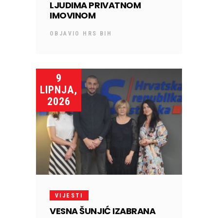
LJUDIMA PRIVATNOM
IMOVINOM
OBJAVIO
HRS BIH
9
LIPNJA,
2026
VIJESTI
VESNA ŠUNJIĆ IZABRANA