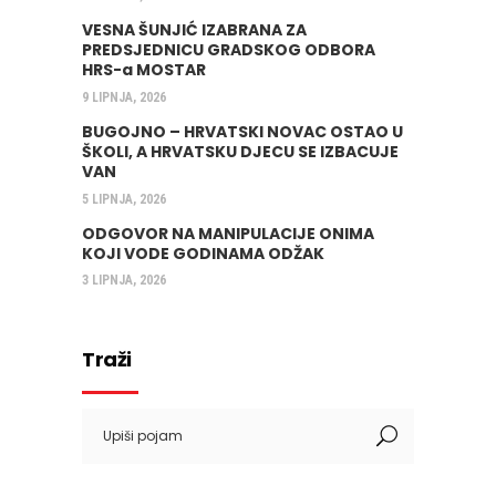
VESNA ŠUNJIĆ IZABRANA ZA
PREDSJEDNICU GRADSKOG ODBORA
HRS-a MOSTAR
9 LIPNJA, 2026
BUGOJNO – HRVATSKI NOVAC OSTAO U
ŠKOLI, A HRVATSKU DJECU SE IZBACUJE
VAN
5 LIPNJA, 2026
ODGOVOR NA MANIPULACIJE ONIMA
KOJI VODE GODINAMA ODŽAK
3 LIPNJA, 2026
Traži
Search
for: