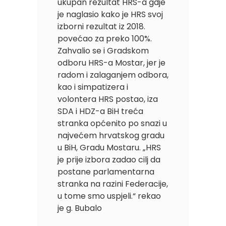
ukupan rezultat HRS-a gdje
je naglasio kako je HRS svoj
izborni rezultat iz 2018.
povećao za preko 100%.
Zahvalio se i Gradskom
odboru HRS-a Mostar, jer je
radom i zalaganjem odbora,
kao i simpatizera i
volontera HRS postao, iza
SDA i HDZ-a BiH treća
stranka općenito po snazi u
najvećem hrvatskog gradu
u BiH, Gradu Mostaru. „HRS
je prije izbora zadao cilj da
postane parlamentarna
stranka na razini Federacije,
u tome smo uspjeli.“ rekao
je g. Bubalo