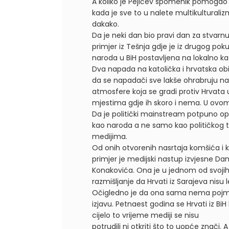
A koliko je Pejićev spomenik pomogao iz
kada je sve to u nalete multikulturali
dakako.
Da je neki dan bio pravi dan za stvarn
primjer iz Tešnja gdje je iz drugog pok
naroda u BiH postavljena na lokalno kat
Dva napada na katolička i hrvatska obi
da se napadači sve lakše ohrabruju na 
atmosfere koja se gradi protiv Hrvata u 
mjestima gdje ih skoro i nema. U ovom 
Da je politički mainstream potpuno op
kao naroda a ne samo kao političkog t
medijima.
Od onih otvorenih nasrtaja komšića i ku
primjer je medijski nastup izvjesne Dan
Konakovića. Ona je u jednom od svojih r
razmišljanje da Hrvati iz Sarajeva nisu 
Očigledno je da ona sama nema pojma š
izjavu. Petnaest godina se Hrvati iz BiH
cijelo to vrijeme mediji se nisu
potrudili ni otkriti što to uopće znači.