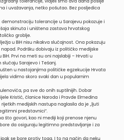
gradnji tolerancije, vidjeli smo dva dana poslije
zma i uvažavanja, netko pošutao. Bez posljedica
u demonstraciju tolerancije u Sarajevu pokazuje i
ušaja skinuta i uništena zastava hrvatskog
oličko groblje.
lježja u BiH nisu nikakva slučajnost. Ona pokazuju
napad. Podršku dobivaju iz političko medijske
BiH. Prvi na meti su oni najslabiji – Hrvati u
slučaju Sarajevo i Tešanj.
ušten u nastojanjima političke egzekucije Hrvata
ijela vidimo skoro svaki dan u popularnim
lenovića, pa sve do onih suptilnijih. Dobar
ijele Kristić, članice Naroda i Pravde Elmedina
ijetkih medijskih nastupa naglasila da je „ljuti
legitimni predstavnici“.
to govori, kao ni mediji koji prenose njenu
 bore da osiguraju legitimno predstavljanje i za
 A ipak se bore protiv toga. I to na način da neku