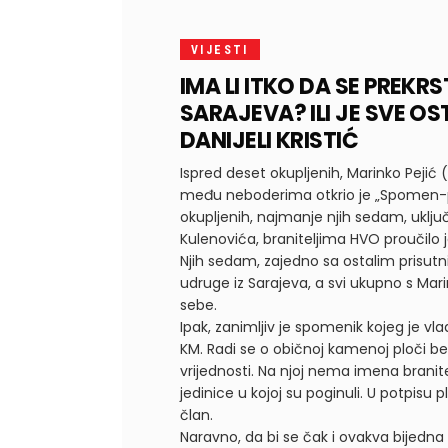
VIJESTI
IMA LI ITKO DA SE PREK
SARAJEVA? ILI JE SVE O
DANIJELI KRISTIĆ
Ispred deset okupljenih, Marinko Pejić 
među neboderima otkrio je „Spomen-p
okupljenih, najmanje njih sedam, uklju
Kulenovića, braniteljima HVO proučilo j
Njih sedam, zajedno sa ostalim prisutni
udruge iz Sarajeva, a svi ukupno s Ma
sebe.
Ipak, zanimljiv je spomenik kojeg je v
KM. Radi se o običnoj kamenoj ploči b
vrijednosti. Na njoj nema imena branitel
jedinice u kojoj su poginuli. U potpisu 
član.
Naravno, da bi se čak i ovakva bijedna