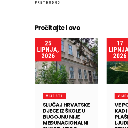
PRETHODNO
Pročitajte i ovo
25
17
LIPNJA,
LIPNJA
2026
2026
VIJESTI
VIJE
SLUČAJ HRVATSKE
VE P
DJECE IZ ŠKOLE U
KAD 
BUGOJNU NIJE
PLAŠE
MEĐUNACIONALNI
LJUD