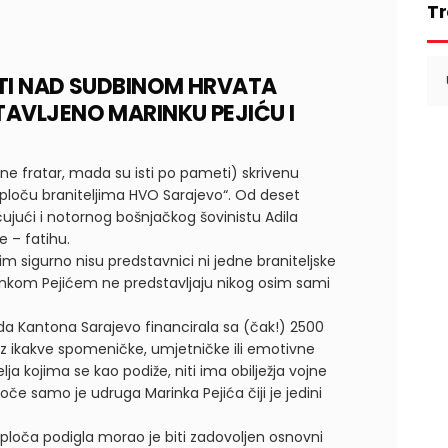
Tr
Se
RSTI NAD SUDBINOM HRVATA
for
STAVLJENO MARINKU PEJIĆU I
(ne fratar, mada su isti po pameti) skrivenu
loču braniteljima HVO Sarajevo“. Od deset
čujući i notornog bošnjačkog šovinistu Adila
e – fatihu.
m sigurno nisu predstavnici ni jedne braniteljske
rinkom Pejićem ne predstavljaju nikog osim sami
lada Kantona Sarajevo financirala sa (čak!) 2500
ez ikakve spomeničke, umjetničke ili emotivne
ja kojima se kao podiže, niti ima obilježja vojne
ploče samo je udruga Marinka Pejića čiji je jedini
 ploča podigla morao je biti zadovoljen osnovni