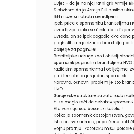
uvjet – da je na njoj ratni grb Armije BiH
S obzirom da je Armija BiH nasilno ukin
BiH može smatrati i uvredljivim.
Ipak, priča o spomeniku braniteljima 
uvredljivija a iako se činilo da je Pe
uvrede, on se ipak dogodio dva dana pos
poginulih i organizacije branitelja post
obilježje za poginule!
Braniteljske udruge kao i obitelji stra
spomenik poginulim braniteljima HVO S
različitim spomenicima i obilježjima, zv
problematičan još jedan spomenik.
Naravno, osnovni problem je što branitel
HVO.
Sarajevske strukture su zato rado izaš
bi se moglo reći da nekakav spomenik 
Eto vam ga sad bosanski katolici!
Koliko je spomenik dostojanstven, govo
Isti dan, sve udruge, popraćene politi
vojnu pratnju i katoličku misu, položil