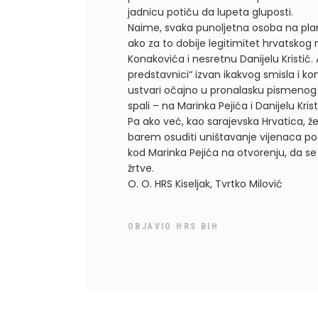
jadnicu potiču da lupeta gluposti.
Naime, svaka punoljetna osoba na plane
ako za to dobije legitimitet hrvatskog n
Konakovića i nesretnu Danijelu Kristić. A
predstavnici“ izvan ikakvog smisla i ko
ustvari očajno u pronalasku pismenog H
spali – na Marinka Pejića i Danijelu Krist
Pa ako već, kao sarajevska Hrvatica, že
barem osuditi uništavanje vijenaca pogi
kod Marinka Pejića na otvorenju, da s
žrtve.
O. O. HRS Kiseljak, Tvrtko Milović
OBJAVIO
HRS BIH