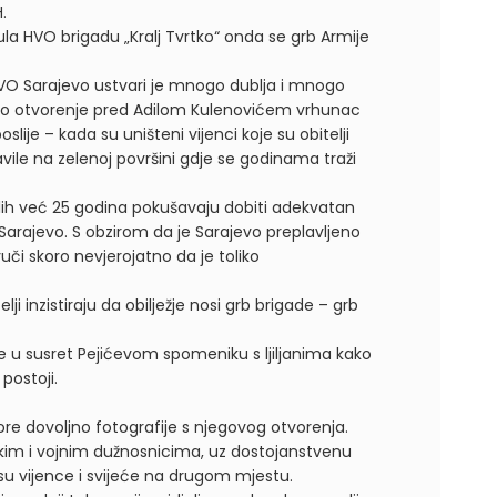
.
ula HVO brigadu „Kralj Tvrtko“ onda se grb Armije
HVO Sarajevo ustvari je mnogo dublja i mnogo
jićevo otvorenje pred Adilom Kulenovićem vrhunac
lije – kada su uništeni vijenci koje su obitelji
avile na zelenoj površini gdje se godinama traži
dalih već 25 godina pokušavaju dobiti adekvatan
arajevo. S obzirom da je Sarajevo preplavljeno
uči skoro nevjerojatno da je toliko
ji inzistiraju da obilježje nosi grb brigade – grb
le u susret Pejićevom spomeniku s ljiljanima kako
postoji.
re dovoljno fotografije s njegovog otvorenja.
čkim i vojnim dužnosnicima, uz dostojanstvenu
e su vijence i svijeće na drugom mjestu.