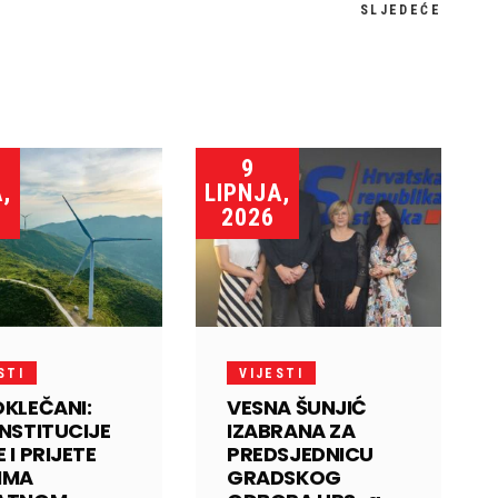
SLJEDEĆE
9
,
LIPNJA,
2026
STI
VIJESTI
OKLEČANI:
VESNA ŠUNJIĆ
INSTITUCIJE
IZABRANA ZA
 I PRIJETE
PREDSJEDNICU
IMA
GRADSKOG