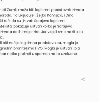
ti Zemlji može biti legitimni predstavnik Hrvata
aroda. To uključuje i Željka Komšića, i Dina
li reći da su „Hrvati Sarajeva legitimni
nteksta, pokazuje ustvari koliko je Sarajevo
rvata da ih majorizira. Jer vidjeli smo na šta su
ić.
li biti nečija legitimna predstavnica, mogla je
nulim braniteljima HVO. Mogla je ustvari i biti
e bar netko prekrsti u spomen na te uzaludne