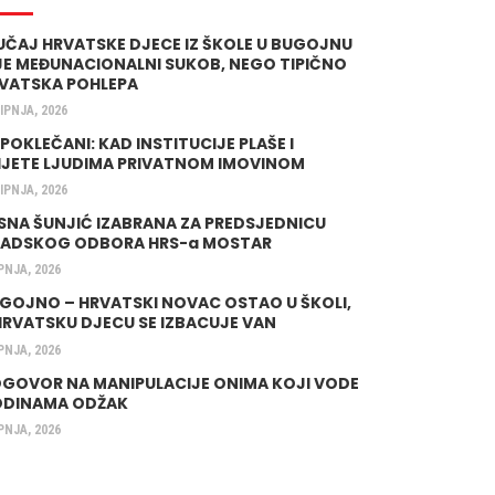
UČAJ HRVATSKE DJECE IZ ŠKOLE U BUGOJNU
JE MEĐUNACIONALNI SUKOB, NEGO TIPIČNO
VATSKA POHLEPA
LIPNJA, 2026
 POKLEČANI: KAD INSTITUCIJE PLAŠE I
IJETE LJUDIMA PRIVATNOM IMOVINOM
LIPNJA, 2026
SNA ŠUNJIĆ IZABRANA ZA PREDSJEDNICU
ADSKOG ODBORA HRS-a MOSTAR
IPNJA, 2026
GOJNO – HRVATSKI NOVAC OSTAO U ŠKOLI,
HRVATSKU DJECU SE IZBACUJE VAN
IPNJA, 2026
GOVOR NA MANIPULACIJE ONIMA KOJI VODE
DINAMA ODŽAK
IPNJA, 2026