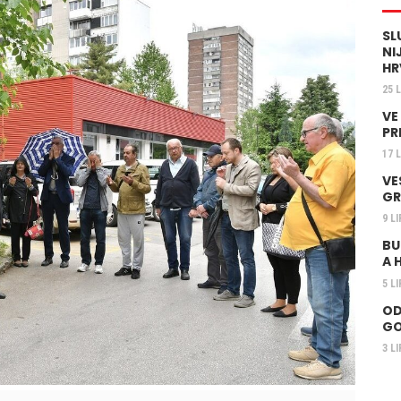
SL
NI
HR
25 
VE
PR
17 
VE
GR
9 L
BU
A 
5 L
OD
GO
3 L