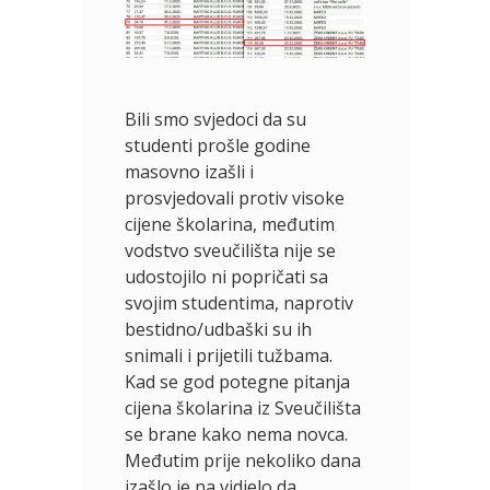
Bili smo svjedoci da su
studenti prošle godine
masovno izašli i
prosvjedovali protiv visoke
cijene školarina, međutim
vodstvo sveučilišta nije se
udostojilo ni popričati sa
svojim studentima, naprotiv
bestidno/udbaški su ih
snimali i prijetili tužbama.
Kad se god potegne pitanja
cijena školarina iz Sveučilišta
se brane kako nema novca.
Međutim prije nekoliko dana
izašlo je na vidjelo da