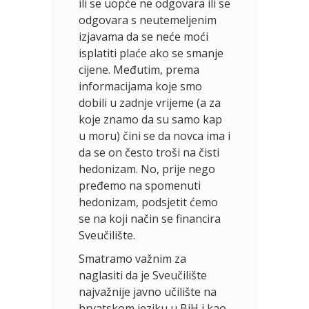
ili se uopće ne odgovara ili se
odgovara s neutemeljenim
izjavama da se neće moći
isplatiti plaće ako se smanje
cijene. Međutim, prema
informacijama koje smo
dobili u zadnje vrijeme (a za
koje znamo da su samo kap
u moru) čini se da novca ima i
da se on često troši na čisti
hedonizam. No, prije nego
pređemo na spomenuti
hedonizam, podsjetit ćemo
se na koji način se financira
Sveučilište.
Smatramo važnim za
naglasiti da je Sveučilište
najvažnije javno učilište na
hrvatskom jeziku u BiH i kao