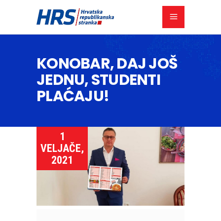
KONOBAR, DAJ JOŠ
JEDNU, STUDENTI
PLAĆAJU!
1
VELJAČE,
2021