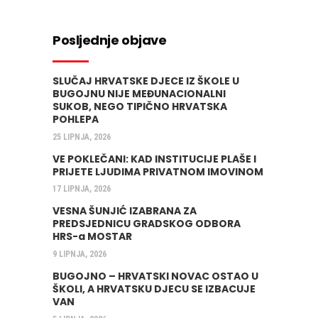
Posljednje objave
SLUČAJ HRVATSKE DJECE IZ ŠKOLE U
BUGOJNU NIJE MEĐUNACIONALNI
SUKOB, NEGO TIPIČNO HRVATSKA
POHLEPA
25 LIPNJA, 2026
VE POKLEČANI: KAD INSTITUCIJE PLAŠE I
PRIJETE LJUDIMA PRIVATNOM IMOVINOM
17 LIPNJA, 2026
VESNA ŠUNJIĆ IZABRANA ZA
PREDSJEDNICU GRADSKOG ODBORA
HRS-a MOSTAR
9 LIPNJA, 2026
BUGOJNO – HRVATSKI NOVAC OSTAO U
ŠKOLI, A HRVATSKU DJECU SE IZBACUJE
VAN