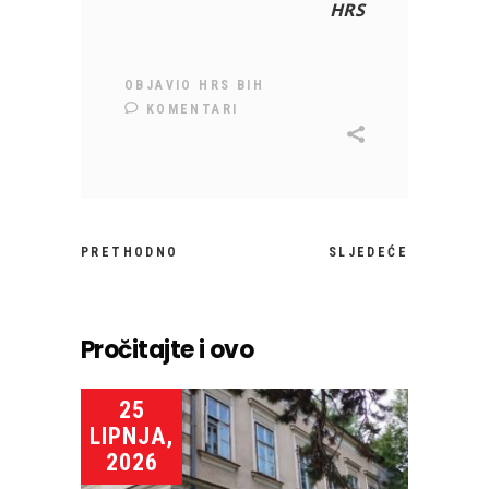
HRS
OBJAVIO
HRS BIH
KOMENTARI
PRETHODNO
SLJEDEĆE
Pročitajte i ovo
25
LIPNJA,
2026